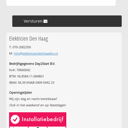
Versturen »
Elektricien Den Haag
T: 070-2002350
M:
info@elektriciendenhaagbv.nl
Bedrijfsgegevens Day2Start B.V.
KvK: 70660042
BTW: NL8584.11.684B01
IBAN: NL39 KNAB 0409 6942 23
Openingstijden
Wij zijn dag en nacht bereikbaar!
Ook in het weekend en op feestdagen