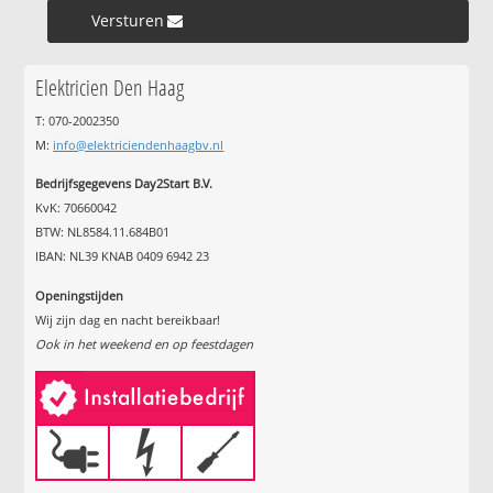
Versturen »
Elektricien Den Haag
T: 070-2002350
M:
info@elektriciendenhaagbv.nl
Bedrijfsgegevens Day2Start B.V.
KvK: 70660042
BTW: NL8584.11.684B01
IBAN: NL39 KNAB 0409 6942 23
Openingstijden
Wij zijn dag en nacht bereikbaar!
Ook in het weekend en op feestdagen