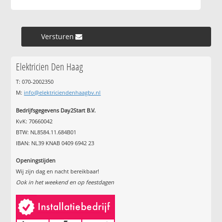
Versturen »
Elektricien Den Haag
T: 070-2002350
M:
info@elektriciendenhaagbv.nl
Bedrijfsgegevens Day2Start B.V.
KvK: 70660042
BTW: NL8584.11.684B01
IBAN: NL39 KNAB 0409 6942 23
Openingstijden
Wij zijn dag en nacht bereikbaar!
Ook in het weekend en op feestdagen