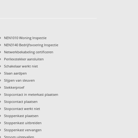
›
NEN1010 Woning Inspectie
›
NEN3140 Bedrijfsvoering Inspectie
›
Netwerkbekabeling certificeren
›
Perilexstekker aansluiten
›
Schakelaar werkt niet
›
Slaan aardpen
›
Slijpen van sleuven
›
Stekkerproef
›
Stopcontact in meterkast plaatsen
›
Stopcontact plaatsen
›
Stopcontact werkt niet
›
Stoppenkast plaatsen
›
Stoppenkast uitbreiden
›
Stoppenkast vervangen
›
Stroom uitgevallen