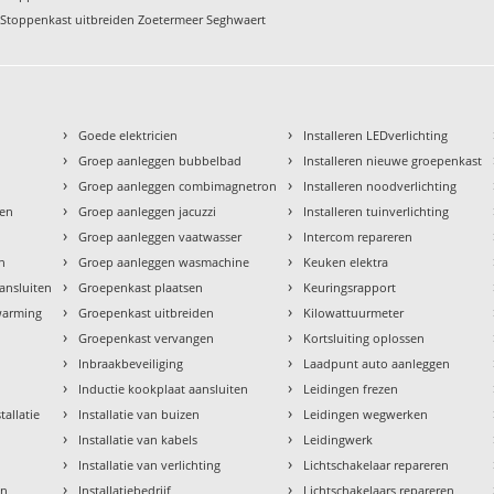
Stoppenkast uitbreiden Zoetermeer Seghwaert
›
›
Goede elektricien
Installeren LEDverlichting
›
›
Groep aanleggen bubbelbad
Installeren nieuwe groepenkast
›
›
Groep aanleggen combimagnetron
Installeren noodverlichting
›
›
den
Groep aanleggen jacuzzi
Installeren tuinverlichting
›
›
Groep aanleggen vaatwasser
Intercom repareren
›
›
en
Groep aanleggen wasmachine
Keuken elektra
›
›
aansluiten
Groepenkast plaatsen
Keuringsrapport
›
›
rwarming
Groepenkast uitbreiden
Kilowattuurmeter
›
›
Groepenkast vervangen
Kortsluiting oplossen
›
›
Inbraakbeveiliging
Laadpunt auto aanleggen
›
›
Inductie kookplaat aansluiten
Leidingen frezen
›
›
tallatie
Installatie van buizen
Leidingen wegwerken
›
›
Installatie van kabels
Leidingwerk
›
›
Installatie van verlichting
Lichtschakelaar repareren
›
›
en
Installatiebedrijf
Lichtschakelaars repareren