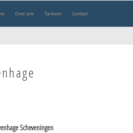
me
Over ons
Tarieven
Contact
enhage
venhage Scheveningen