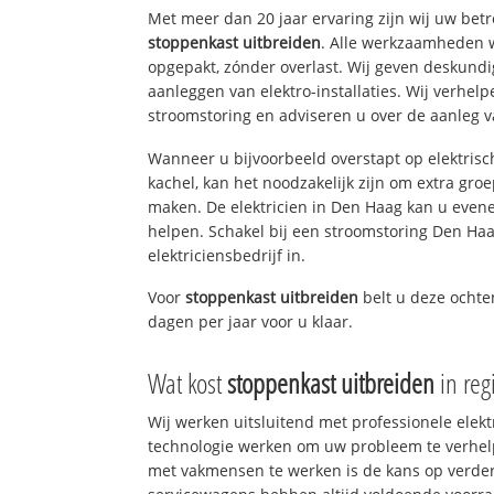
Met meer dan 20 jaar ervaring zijn wij uw bet
stoppenkast uitbreiden
. Alle werkzaamheden 
opgepakt, zónder overlast. Wij geven deskundi
aanleggen van elektro-installaties. Wij verhe
stroomstoring en adviseren u over de aanleg van
Wanneer u bijvoorbeeld overstapt op elektrisc
kachel, kan het noodzakelijk zijn om extra gro
maken. De elektricien in Den Haag kan u even
helpen. Schakel bij een stroomstoring Den Haa
elektriciensbedrijf in.
Voor
stoppenkast uitbreiden
belt u deze ocht
dagen per jaar voor u klaar.
Wat kost
stoppenkast uitbreiden
in reg
Wij werken uitsluitend met professionele elek
technologie werken om uw probleem te verhelp
met vakmensen te werken is de kans op verd