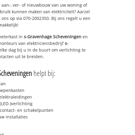
 aan-, ver- of nieuwbouw van uw woning of
ebruik kunnen maken van elektriciteit? Aarzel
 ons op via 070-2002350. Bij ons regelt u een
makkelijk!
eterkast in
s-Gravenhage Scheveningen
en
monteurs van elektriciensbedrijf
s-
elke dag bij u in de buurt om verlichting te
ntacten uit te breiden.
Scheveningen
helpt bij:
lan
roepenkasten
lektraleidingen
LED-)verlichting
contact- en schakelpunten
uw installaties