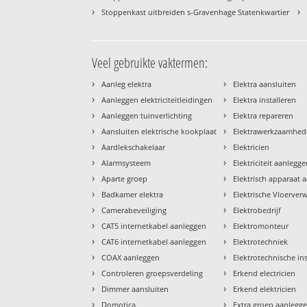
›
›
Stoppenkast uitbreiden s-Gravenhage Statenkwartier
Veel gebruikte vaktermen:
›
›
Aanleg elektra
Elektra aansluiten
›
›
Aanleggen elektriciteitleidingen
Elektra installeren
›
›
Aanleggen tuinverlichting
Elektra repareren
›
›
Aansluiten elektrische kookplaat
Elektrawerkzaamhe
›
›
Aardlekschakelaar
Elektricien
›
›
Alarmsysteem
Elektriciteit aanlegg
›
›
Aparte groep
Elektrisch apparaat 
›
›
Badkamer elektra
Elektrische Vloerve
›
›
Camerabeveiliging
Elektrobedrijf
›
›
CAT5 internetkabel aanleggen
Elektromonteur
›
›
CAT6 internetkabel aanleggen
Elektrotechniek
›
›
COAX aanleggen
Elektrotechnische ins
›
›
Controleren groepsverdeling
Erkend electricien
›
›
Dimmer aansluiten
Erkend elektricien
›
›
Domotica
Extra groep aanlegg