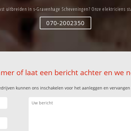
st uitbreiden in s-Gravenhage Scheveningen? Onze elektriciens sta
070-2002350
mer of laat een bericht achter en we 
k bedrijven kunnen ons inschakelen voor het aanleggen en vervange