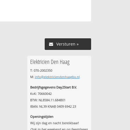
Versturen »
Elektricien Den Haag
T: 070-2002350
M:
info@elektriciendenhaagbv.nl
Bedrijfsgegevens Day2Start B.V.
KvK: 70660042
BTW: NL8584.11.684B01
IBAN: NL39 KNAB 0409 6942 23
Openingstijden
Wij zijn dag en nacht bereikbaar!
Ook in het weekend en op feestdagen