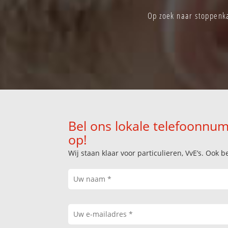
Op zoek naar stoppenka
Bel ons lokale telefoonnum
op!
Wij staan klaar voor particulieren, VvE’s. Oo