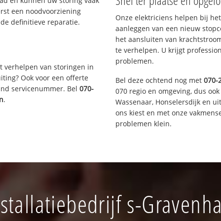
Snel ter plaatse en opgelo
aad en kunnen uw storing vaak
erst een noodvoorziening
Onze elektriciens helpen bij het
de definitieve reparatie.
aanleggen van een nieuw stopco
het aansluiten van krachtstroo
te verhelpen. U krijgt professi
problemen.
t verhelpen van storingen in
iting? Ook voor een offerte
Bel deze ochtend nog met
070-
aand servicenummer. Bel
070-
070 regio en omgeving, dus ook 
en
.
Wassenaar, Honselersdijk en u
ons kiest en met onze vakmense
problemen klein.
tallatiebedrijf s-Graven