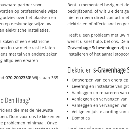
rouwbare partner voor
Bent u momenteel bezig met de
worden op professionele wijze
bedrijfspand, of wilt u elders g
g advies over het plaatsen en
niet en neem direct contact met
lpen op deskundige wijze uw
elektricien of offerte snel en ge
 elektrische installaties.
Heeft u een probleem met uw m
h koken of een elektrische
wenst u snel hulp, bel ons. De 
epen in uw meterkast te laten
Gravenhage Scheveningen
zijn 
eens met tal van andere zaken
installeren of het aantal stopco
g altijd een ervaren
Elektricien
s-Gravenhage 
end
070-2002350
! Wij staan 365
Ontwerpen van een energiep
Levering en installatie van g
Aanleggen en repareren van e
io Den Haag?
Aanleggen en vervangen van (
Aanleggen en vervangen van 
triciens die met de nieuwste
Veilige en juiste aarding van 
en. Door voor ons te kiezen en
Domotica
ere problemen minimaal. Onze