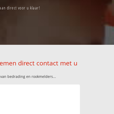
an direct voor u klaar!
nemen direct contact met u
n van bedrading en rookmelders...