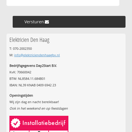
Versturen »
Elektricien Den Haag
T: 070-2002350
M:
info@elektriciendenhaagbv.nl
Bedrijfsgegevens Day2Start B.V.
KvK: 70660042
BTW: NL8584.11.684B01
IBAN: NL39 KNAB 0409 6942 23
Openingstijden
Wij zijn dag en nacht bereikbaar!
Ook in het weekend en op feestdagen