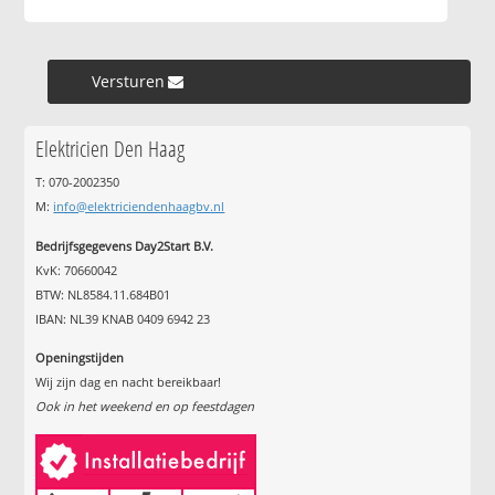
Versturen »
Elektricien Den Haag
T: 070-2002350
M:
info@elektriciendenhaagbv.nl
Bedrijfsgegevens Day2Start B.V.
KvK: 70660042
BTW: NL8584.11.684B01
IBAN: NL39 KNAB 0409 6942 23
Openingstijden
Wij zijn dag en nacht bereikbaar!
Ook in het weekend en op feestdagen