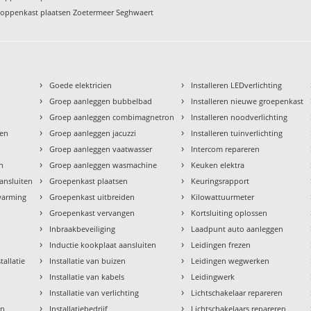
toppenkast plaatsen Zoetermeer Seghwaert
›
›
Goede elektricien
Installeren LEDverlichting
›
›
Groep aanleggen bubbelbad
Installeren nieuwe groepenkast
›
›
Groep aanleggen combimagnetron
Installeren noodverlichting
›
›
den
Groep aanleggen jacuzzi
Installeren tuinverlichting
›
›
Groep aanleggen vaatwasser
Intercom repareren
›
›
en
Groep aanleggen wasmachine
Keuken elektra
›
›
aansluiten
Groepenkast plaatsen
Keuringsrapport
›
›
rwarming
Groepenkast uitbreiden
Kilowattuurmeter
›
›
Groepenkast vervangen
Kortsluiting oplossen
›
›
Inbraakbeveiliging
Laadpunt auto aanleggen
›
›
Inductie kookplaat aansluiten
Leidingen frezen
›
›
tallatie
Installatie van buizen
Leidingen wegwerken
›
›
Installatie van kabels
Leidingwerk
›
›
Installatie van verlichting
Lichtschakelaar repareren
›
›
en
Installatiebedrijf
Lichtschakelaars repareren