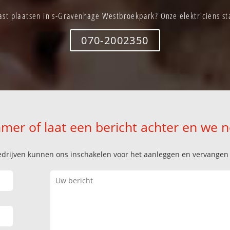
st plaatsen in s-Gravenhage Westbroekpark? Onze elektriciens sta
070-2002350
mer of laat een bericht achter en we 
k bedrijven kunnen ons inschakelen voor het aanleggen en vervange