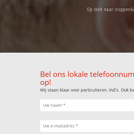
Op zoek naar stoppenka
Bel ons lokale telefoonnum
op!
Wij staan klaar voor particulieren, VvE’s. Oo