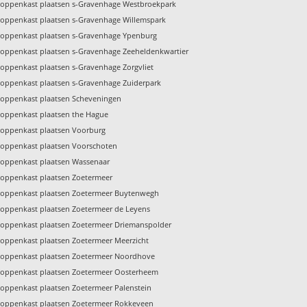
toppenkast plaatsen s-Gravenhage Westbroekpark
toppenkast plaatsen s-Gravenhage Willemspark
toppenkast plaatsen s-Gravenhage Ypenburg
toppenkast plaatsen s-Gravenhage Zeeheldenkwartier
toppenkast plaatsen s-Gravenhage Zorgvliet
toppenkast plaatsen s-Gravenhage Zuiderpark
toppenkast plaatsen Scheveningen
toppenkast plaatsen the Hague
toppenkast plaatsen Voorburg
toppenkast plaatsen Voorschoten
toppenkast plaatsen Wassenaar
toppenkast plaatsen Zoetermeer
toppenkast plaatsen Zoetermeer Buytenwegh
toppenkast plaatsen Zoetermeer de Leyens
toppenkast plaatsen Zoetermeer Driemanspolder
toppenkast plaatsen Zoetermeer Meerzicht
toppenkast plaatsen Zoetermeer Noordhove
toppenkast plaatsen Zoetermeer Oosterheem
toppenkast plaatsen Zoetermeer Palenstein
toppenkast plaatsen Zoetermeer Rokkeveen