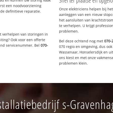
Snel ter plaatse en opgelo
aad en kunnen uw storing vaak
erst een noodvoorziening
Onze elektriciens helpen bij het
de definitieve reparatie.
aanleggen van een nieuw stopco
het aansluiten van krachtstroo
te verhelpen. U krijgt professi
problemen.
t verhelpen van storingen in
iting? Ook voor een offerte
Bel deze ochtend nog met
070-
aand servicenummer. Bel
070-
070 regio en omgeving, dus ook 
Wassenaar, Honselersdijk en u
ons kiest en met onze vakmense
problemen klein.
tallatiebedrijf s-Gravenh