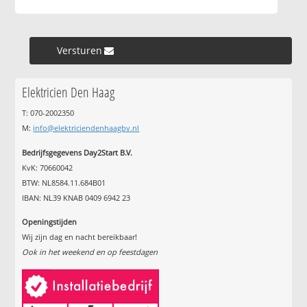
Versturen »
Elektricien Den Haag
T: 070-2002350
M:
info@elektriciendenhaagbv.nl
Bedrijfsgegevens Day2Start B.V.
KvK: 70660042
BTW: NL8584.11.684B01
IBAN: NL39 KNAB 0409 6942 23
Openingstijden
Wij zijn dag en nacht bereikbaar!
Ook in het weekend en op feestdagen