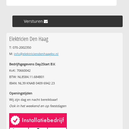
Versturen »
Elektricien Den Haag
T: 070-2002350
M:
info@elektriciendenhaagbv.nl
Bedrijfsgegevens Day2Start B.V.
KvK: 70660042
BTW: NL8584.11.684B01
IBAN: NL39 KNAB 0409 6942 23
Openingstijden
Wij zijn dag en nacht bereikbaar!
Ook in het weekend en op feestdagen