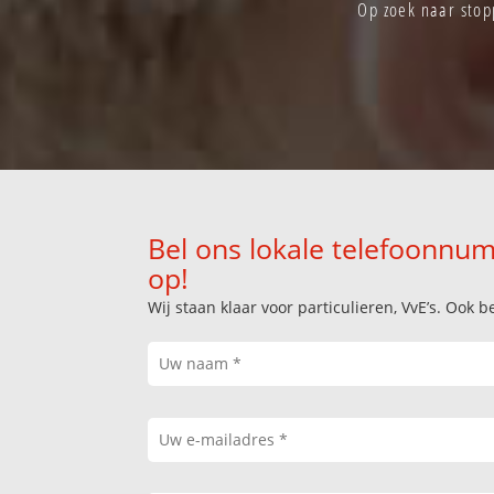
Op zoek naar stop
Bel ons lokale telefoonnum
op!
Wij staan klaar voor particulieren, VvE’s. Oo