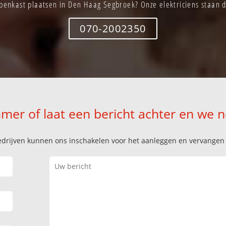
penkast plaatsen in Den Haag Segbroek? Onze elektriciens staan di
070-2002350
mer of laat een bericht achter en we 
k bedrijven kunnen ons inschakelen voor het aanleggen en vervange