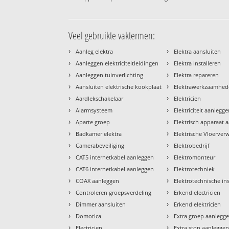
Veel gebruikte vaktermen:
›
›
Aanleg elektra
Elektra aansluiten
›
›
Aanleggen elektriciteitleidingen
Elektra installeren
›
›
Aanleggen tuinverlichting
Elektra repareren
›
›
Aansluiten elektrische kookplaat
Elektrawerkzaamhe
›
›
Aardlekschakelaar
Elektricien
›
›
Alarmsysteem
Elektriciteit aanlegg
›
›
Aparte groep
Elektrisch apparaat 
›
›
Badkamer elektra
Elektrische Vloerve
›
›
Camerabeveiliging
Elektrobedrijf
›
›
CAT5 internetkabel aanleggen
Elektromonteur
›
›
CAT6 internetkabel aanleggen
Elektrotechniek
›
›
COAX aanleggen
Elektrotechnische ins
›
›
Controleren groepsverdeling
Erkend electricien
›
›
Dimmer aansluiten
Erkend elektricien
›
›
Domotica
Extra groep aanlegg
›
›
Electricien
Extra stop aanlegge