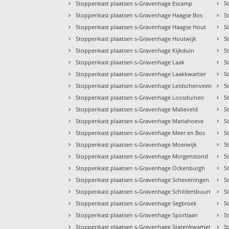
›
›
Stoppenkast plaatsen s-Gravenhage Escamp
S
›
›
Stoppenkast plaatsen s-Gravenhage Haagse Bos
S
›
›
Stoppenkast plaatsen s-Gravenhage Haagse Hout
S
›
›
Stoppenkast plaatsen s-Gravenhage Houtwijk
S
›
›
Stoppenkast plaatsen s-Gravenhage Kijkduin
S
›
›
Stoppenkast plaatsen s-Gravenhage Laak
S
›
›
Stoppenkast plaatsen s-Gravenhage Laakkwartier
S
›
›
Stoppenkast plaatsen s-Gravenhage Leidschenveen
S
›
›
Stoppenkast plaatsen s-Gravenhage Loosduinen
S
›
›
Stoppenkast plaatsen s-Gravenhage Malieveld
S
›
›
Stoppenkast plaatsen s-Gravenhage Mariahoeve
S
›
›
Stoppenkast plaatsen s-Gravenhage Meer en Bos
S
›
›
Stoppenkast plaatsen s-Gravenhage Moerwijk
S
›
›
Stoppenkast plaatsen s-Gravenhage Morgenstond
S
›
›
Stoppenkast plaatsen s-Gravenhage Ockenburgh
S
›
›
Stoppenkast plaatsen s-Gravenhage Scheveningen
S
›
›
Stoppenkast plaatsen s-Gravenhage Schildersbuurt
S
›
›
Stoppenkast plaatsen s-Gravenhage Segbroek
S
›
›
Stoppenkast plaatsen s-Gravenhage Sportlaan
S
›
›
Stoppenkast plaatsen s-Gravenhage Statenkwartier
S