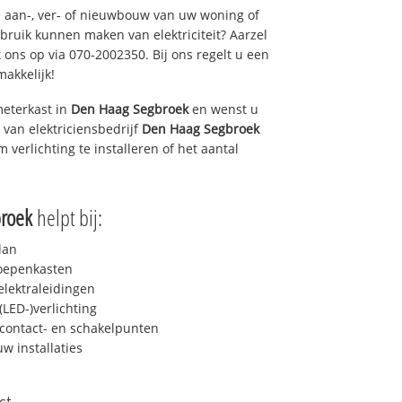
 aan-, ver- of nieuwbouw van uw woning of
ebruik kunnen maken van elektriciteit? Aarzel
 ons op via 070-2002350. Bij ons regelt u een
makkelijk!
eterkast in
Den Haag Segbroek
en wenst u
 van elektriciensbedrijf
Den Haag Segbroek
m verlichting te installeren of het aantal
roek
helpt bij:
lan
roepenkasten
lektraleidingen
LED-)verlichting
contact- en schakelpunten
uw installaties