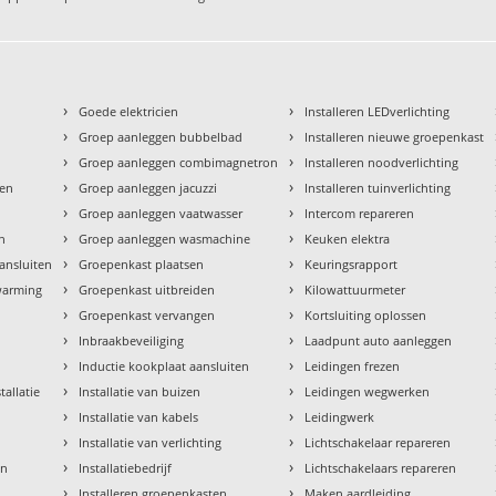
›
›
Goede elektricien
Installeren LEDverlichting
›
›
Groep aanleggen bubbelbad
Installeren nieuwe groepenkast
›
›
Groep aanleggen combimagnetron
Installeren noodverlichting
›
›
den
Groep aanleggen jacuzzi
Installeren tuinverlichting
›
›
Groep aanleggen vaatwasser
Intercom repareren
›
›
en
Groep aanleggen wasmachine
Keuken elektra
›
›
aansluiten
Groepenkast plaatsen
Keuringsrapport
›
›
rwarming
Groepenkast uitbreiden
Kilowattuurmeter
›
›
Groepenkast vervangen
Kortsluiting oplossen
›
›
Inbraakbeveiliging
Laadpunt auto aanleggen
›
›
Inductie kookplaat aansluiten
Leidingen frezen
›
›
tallatie
Installatie van buizen
Leidingen wegwerken
›
›
Installatie van kabels
Leidingwerk
›
›
Installatie van verlichting
Lichtschakelaar repareren
›
›
en
Installatiebedrijf
Lichtschakelaars repareren
›
›
n
Installeren groepenkasten
Maken aardleiding