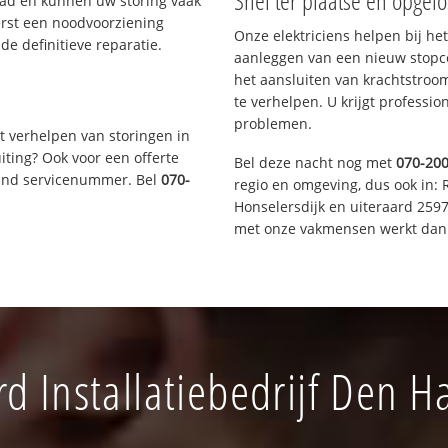
Snel ter plaatse en opgelo
aad en kunnen uw storing vaak
erst een noodvoorziening
Onze elektriciens helpen bij het
de definitieve reparatie.
aanleggen van een nieuw stopco
het aansluiten van krachtstroo
te verhelpen. U krijgt professi
problemen.
t verhelpen van storingen in
iting? Ook voor een offerte
Bel deze nacht nog met
070-20
aand servicenummer. Bel
070-
regio en omgeving, dus ook in: 
Honselersdijk en uiteraard 259
met onze vakmensen werkt dan 
d Installatiebedrijf Den H