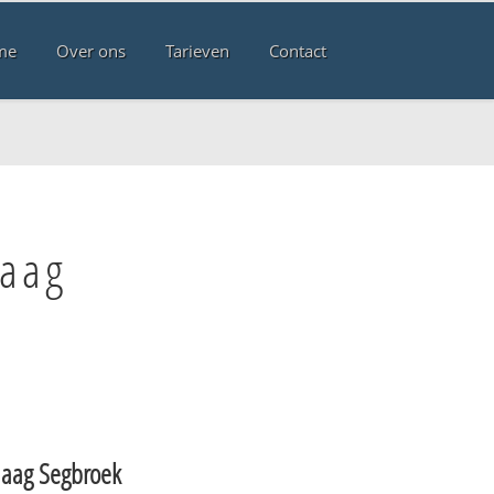
me
Over ons
Tarieven
Contact
Haag
aag Segbroek