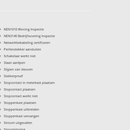
›
NEN1010 Woning Inspectie
›
NEN3140 Bedrijfsvoering Inspectie
›
Netwerkbekabeling certificeren
›
Perilexstekker aansluiten
›
Schakelaar werkt niet
›
Slaan aardpen
›
Slijpen van sleuven
›
Stekkerproef
›
Stopcontact in meterkast plaatsen
›
Stopcontact plaatsen
›
Stopcontact werkt niet
›
Stoppenkast plaatsen
›
Stoppenkast uitbreiden
›
Stoppenkast vervangen
›
Stroom uitgevallen
›
Stroomstoring