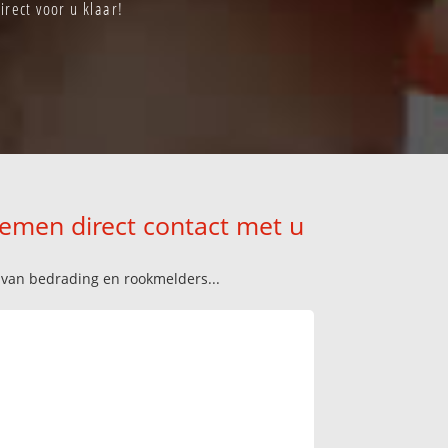
rect voor u klaar!
nemen direct contact met u
n van bedrading en rookmelders...