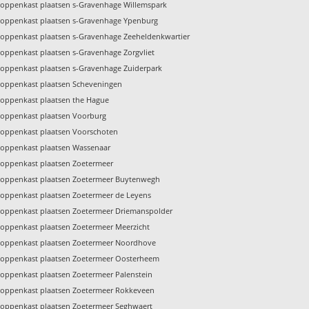
toppenkast plaatsen s-Gravenhage Willemspark
toppenkast plaatsen s-Gravenhage Ypenburg
toppenkast plaatsen s-Gravenhage Zeeheldenkwartier
toppenkast plaatsen s-Gravenhage Zorgvliet
toppenkast plaatsen s-Gravenhage Zuiderpark
toppenkast plaatsen Scheveningen
toppenkast plaatsen the Hague
toppenkast plaatsen Voorburg
toppenkast plaatsen Voorschoten
toppenkast plaatsen Wassenaar
toppenkast plaatsen Zoetermeer
toppenkast plaatsen Zoetermeer Buytenwegh
toppenkast plaatsen Zoetermeer de Leyens
toppenkast plaatsen Zoetermeer Driemanspolder
toppenkast plaatsen Zoetermeer Meerzicht
toppenkast plaatsen Zoetermeer Noordhove
toppenkast plaatsen Zoetermeer Oosterheem
toppenkast plaatsen Zoetermeer Palenstein
toppenkast plaatsen Zoetermeer Rokkeveen
toppenkast plaatsen Zoetermeer Seghwaert