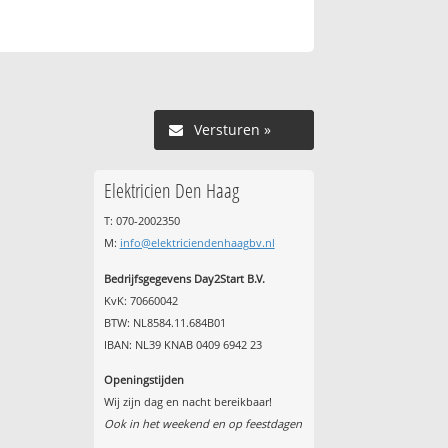
Versturen »
Elektricien Den Haag
T: 070-2002350
M:
info@elektriciendenhaagbv.nl
Bedrijfsgegevens Day2Start B.V.
KvK: 70660042
BTW: NL8584.11.684B01
IBAN: NL39 KNAB 0409 6942 23
Openingstijden
Wij zijn dag en nacht bereikbaar!
Ook in het weekend en op feestdagen