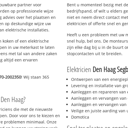
rouwbare partner voor
Bent u momenteel bezig met de
rden op professionele wijze
bedrijfspand, of wilt u elders g
g advies over het plaatsen en
niet en neem direct contact met
lpen op deskundige wijze uw
elektricien of offerte snel en ge
 elektrische installaties.
Heeft u een probleem met uw m
h koken of een elektrische
snel hulp, bel ons. De monteurs
epen in uw meterkast te laten
zijn elke dag bij u in de buurt o
eens met tal van andere zaken
stopcontacten uit te breiden.
g altijd een ervaren
Elektricien
Den Haag Segb
70-2002350
! Wij staan 365
Ontwerpen van een energiep
Levering en installatie van g
Aanleggen en repareren van e
o Den Haag?
Aanleggen en vervangen van (
Aanleggen en vervangen van 
triciens die met de nieuwste
Veilige en juiste aarding van 
en. Door voor ons te kiezen en
Domotica
ere problemen minimaal. Onze