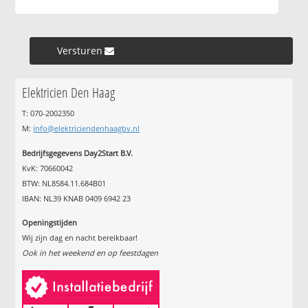
Versturen »
Elektricien Den Haag
T: 070-2002350
M:
info@elektriciendenhaagbv.nl
Bedrijfsgegevens Day2Start B.V.
KvK: 70660042
BTW: NL8584.11.684B01
IBAN: NL39 KNAB 0409 6942 23
Openingstijden
Wij zijn dag en nacht bereikbaar!
Ook in het weekend en op feestdagen