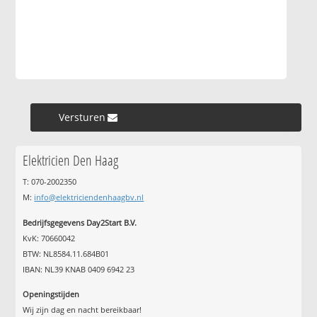
Versturen »
Elektricien Den Haag
T: 070-2002350
M:
info@elektriciendenhaagbv.nl
Bedrijfsgegevens Day2Start B.V.
KvK: 70660042
BTW: NL8584.11.684B01
IBAN: NL39 KNAB 0409 6942 23
Openingstijden
Wij zijn dag en nacht bereikbaar!