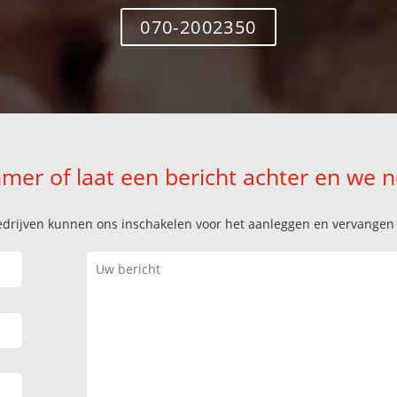
070-2002350
mer of laat een bericht achter en we 
k bedrijven kunnen ons inschakelen voor het aanleggen en vervange