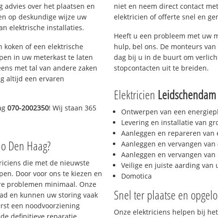
g advies over het plaatsen en
niet en neem direct contact met
lpen op deskundige wijze uw
elektricien of offerte snel en ge
 elektrische installaties.
Heeft u een probleem met uw m
h koken of een elektrische
hulp, bel ons. De monteurs van 
epen in uw meterkast te laten
dag bij u in de buurt om verlicht
eens met tal van andere zaken
stopcontacten uit te breiden.
g altijd een ervaren
Elektricien
Leidschendam
dag
070-2002350
! Wij staan 365
Ontwerpen van een energiep
Levering en installatie van g
Aanleggen en repareren van e
io Den Haag?
Aanleggen en vervangen van (
Aanleggen en vervangen van 
triciens die met de nieuwste
Veilige en juiste aarding van 
en. Door voor ons te kiezen en
Domotica
ere problemen minimaal. Onze
Snel ter plaatse en opgelo
aad en kunnen uw storing vaak
erst een noodvoorziening
Onze elektriciens helpen bij het
de definitieve reparatie.