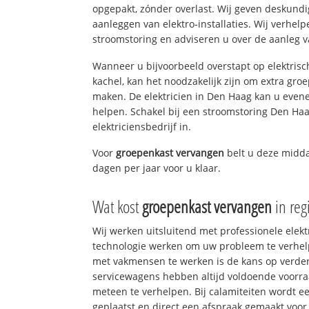
opgepakt, zónder overlast. Wij geven deskundi
aanleggen van elektro-installaties. Wij verhe
stroomstoring en adviseren u over de aanleg van
Wanneer u bijvoorbeeld overstapt op elektrisc
kachel, kan het noodzakelijk zijn om extra gro
maken. De elektricien in Den Haag kan u even
helpen. Schakel bij een stroomstoring Den Haa
elektriciensbedrijf in.
Voor
groepenkast vervangen
belt u deze mid
dagen per jaar voor u klaar.
Wat kost
groepenkast vervangen
in reg
Wij werken uitsluitend met professionele elek
technologie werken om uw probleem te verhelp
met vakmensen te werken is de kans op verd
servicewagens hebben altijd voldoende voorr
meteen te verhelpen. Bij calamiteiten wordt e
geplaatst en direct een afspraak gemaakt voor 