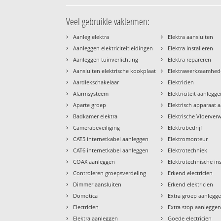
Veel gebruikte vaktermen:
›
›
Aanleg elektra
Elektra aansluiten
›
›
Aanleggen elektriciteitleidingen
Elektra installeren
›
›
Aanleggen tuinverlichting
Elektra repareren
›
›
Aansluiten elektrische kookplaat
Elektrawerkzaamhe
›
›
Aardlekschakelaar
Elektricien
›
›
Alarmsysteem
Elektriciteit aanlegg
›
›
Aparte groep
Elektrisch apparaat 
›
›
Badkamer elektra
Elektrische Vloerve
›
›
Camerabeveiliging
Elektrobedrijf
›
›
CAT5 internetkabel aanleggen
Elektromonteur
›
›
CAT6 internetkabel aanleggen
Elektrotechniek
›
›
COAX aanleggen
Elektrotechnische ins
›
›
Controleren groepsverdeling
Erkend electricien
›
›
Dimmer aansluiten
Erkend elektricien
›
›
Domotica
Extra groep aanlegg
›
›
Electricien
Extra stop aanlegge
›
›
Elektra aanleggen
Goede electricien