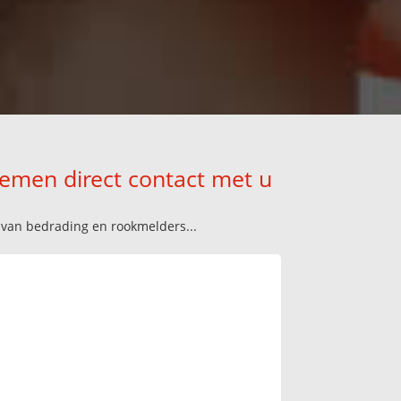
nemen direct contact met u
n van bedrading en rookmelders...