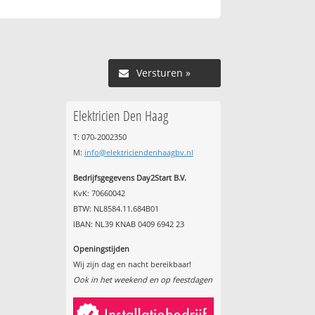
Versturen »
Elektricien Den Haag
T: 070-2002350
M:
info@elektriciendenhaagbv.nl
Bedrijfsgegevens Day2Start B.V.
KvK: 70660042
BTW: NL8584.11.684B01
IBAN: NL39 KNAB 0409 6942 23
Openingstijden
Wij zijn dag en nacht bereikbaar!
Ook in het weekend en op feestdagen