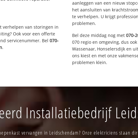
aanleggen van een nieuw stopco
het aansluiten van krachtstroo
te verhelpen. U krijgt professi
problemen.
t verhelpen van storingen in
iting? Ook voor een offerte
Bel deze middag nog met
070-2
aand servicenummer. Bel
070-
070 regio en omgeving, dus ook 
n
.
Wassenaar, Honselersdijk en u
ons kiest en met onze vakmense
problemen klein.
erd Installatiebedrijf Le
oepenkast vervangen in Leidschendam? Onze elektriciens staan dire