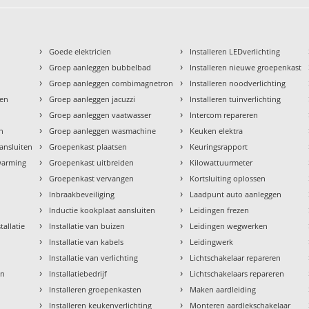
›
›
Goede elektricien
Installeren LEDverlichting
›
›
Groep aanleggen bubbelbad
Installeren nieuwe groepenkast
›
›
Groep aanleggen combimagnetron
Installeren noodverlichting
›
›
den
Groep aanleggen jacuzzi
Installeren tuinverlichting
›
›
Groep aanleggen vaatwasser
Intercom repareren
›
›
en
Groep aanleggen wasmachine
Keuken elektra
›
›
aansluiten
Groepenkast plaatsen
Keuringsrapport
›
›
rwarming
Groepenkast uitbreiden
Kilowattuurmeter
›
›
Groepenkast vervangen
Kortsluiting oplossen
›
›
Inbraakbeveiliging
Laadpunt auto aanleggen
›
›
Inductie kookplaat aansluiten
Leidingen frezen
›
›
tallatie
Installatie van buizen
Leidingen wegwerken
›
›
Installatie van kabels
Leidingwerk
›
›
Installatie van verlichting
Lichtschakelaar repareren
›
›
en
Installatiebedrijf
Lichtschakelaars repareren
›
›
n
Installeren groepenkasten
Maken aardleiding
›
›
Installeren keukenverlichting
Monteren aardlekschakelaar