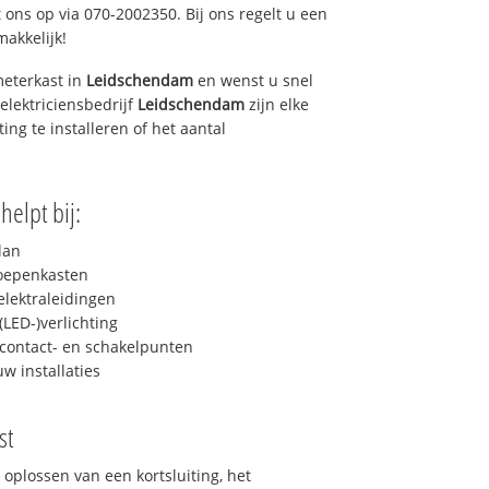
 ons op via 070-2002350. Bij ons regelt u een
makkelijk!
eterkast in
Leidschendam
en wenst u snel
elektriciensbedrijf
Leidschendam
zijn elke
ing te installeren of het aantal
helpt bij:
lan
roepenkasten
lektraleidingen
LED-)verlichting
contact- en schakelpunten
uw installaties
st
 oplossen van een kortsluiting, het