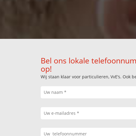
Bel ons lokale telefoonnum
op!
Wij staan klaar voor particulieren, VvE’s. Oo