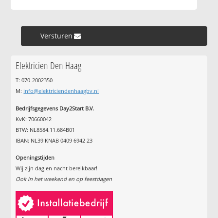
Versturen »
Elektricien Den Haag
T: 070-2002350
M:
info@elektriciendenhaagbv.nl
Bedrijfsgegevens Day2Start B.V.
KvK: 70660042
BTW: NL8584.11.684B01
IBAN: NL39 KNAB 0409 6942 23
Openingstijden
Wij zijn dag en nacht bereikbaar!
Ook in het weekend en op feestdagen