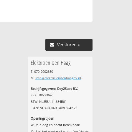
Versturen »
Elektricien Den Haag
T: 070-2002350
M:
info@elektriciendenhaagbv.nl
Bedrijfsgegevens Day2Start B.V.
KvK: 70660042
BTW: NL8584.11.684B01
IBAN: NL39 KNAB 0409 6942 23
Openingstijden
Wij zijn dag en nacht bereikbaar!
Ook in het weekend en op feestdagen