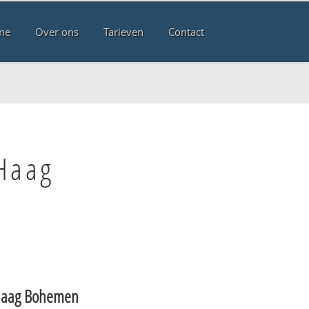
me
Over ons
Tarieven
Contact
Haag
Haag Bohemen