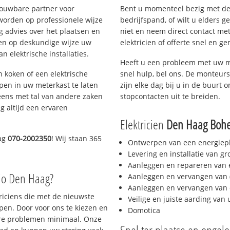
rouwbare partner voor
Bent u momenteel bezig met de
worden op professionele wijze
bedrijfspand, of wilt u elders g
g advies over het plaatsen en
niet en neem direct contact met
lpen op deskundige wijze uw
elektricien of offerte snel en ge
 elektrische installaties.
Heeft u een probleem met uw m
h koken of een elektrische
snel hulp, bel ons. De monteurs
epen in uw meterkast te laten
zijn elke dag bij u in de buurt o
eens met tal van andere zaken
stopcontacten uit te breiden.
g altijd een ervaren
Elektricien
Den Haag Boh
dag
070-2002350
! Wij staan 365
Ontwerpen van een energiep
Levering en installatie van g
Aanleggen en repareren van e
io Den Haag?
Aanleggen en vervangen van (
Aanleggen en vervangen van 
triciens die met de nieuwste
Veilige en juiste aarding van 
en. Door voor ons te kiezen en
Domotica
ere problemen minimaal. Onze