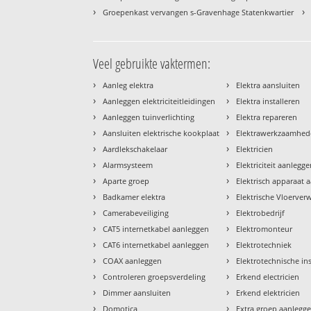
›
›
Groepenkast vervangen s-Gravenhage Statenkwartier
Veel gebruikte vaktermen:
›
›
Aanleg elektra
Elektra aansluiten
›
›
Aanleggen elektriciteitleidingen
Elektra installeren
›
›
Aanleggen tuinverlichting
Elektra repareren
›
›
Aansluiten elektrische kookplaat
Elektrawerkzaamhe
›
›
Aardlekschakelaar
Elektricien
›
›
Alarmsysteem
Elektriciteit aanlegg
›
›
Aparte groep
Elektrisch apparaat 
›
›
Badkamer elektra
Elektrische Vloerve
›
›
Camerabeveiliging
Elektrobedrijf
›
›
CAT5 internetkabel aanleggen
Elektromonteur
›
›
CAT6 internetkabel aanleggen
Elektrotechniek
›
›
COAX aanleggen
Elektrotechnische ins
›
›
Controleren groepsverdeling
Erkend electricien
›
›
Dimmer aansluiten
Erkend elektricien
›
›
Domotica
Extra groep aanlegg