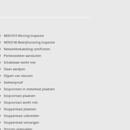
›
NEN1010 Woning Inspectie
›
NEN3140 Bedrijfsvoering Inspectie
›
Netwerkbekabeling certificeren
›
Perilexstekker aansluiten
›
Schakelaar werkt niet
›
Slaan aardpen
›
Slijpen van sleuven
›
Stekkerproef
›
Stopcontact in meterkast plaatsen
›
Stopcontact plaatsen
›
Stopcontact werkt niet
›
Stoppenkast plaatsen
›
Stoppenkast uitbreiden
›
Stoppenkast vervangen
›
Stroom uitgevallen