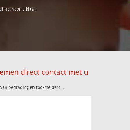
irect voor u klaar!
nemen direct contact met u
n van bedrading en rookmelders...