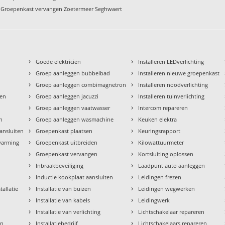
Groepenkast vervangen Zoetermeer Seghwaert
›
›
Goede elektricien
Installeren LEDverlichting
›
›
Groep aanleggen bubbelbad
Installeren nieuwe groepenkast
›
›
Groep aanleggen combimagnetron
Installeren noodverlichting
›
›
den
Groep aanleggen jacuzzi
Installeren tuinverlichting
›
›
Groep aanleggen vaatwasser
Intercom repareren
›
›
en
Groep aanleggen wasmachine
Keuken elektra
›
›
aansluiten
Groepenkast plaatsen
Keuringsrapport
›
›
rwarming
Groepenkast uitbreiden
Kilowattuurmeter
›
›
Groepenkast vervangen
Kortsluiting oplossen
›
›
Inbraakbeveiliging
Laadpunt auto aanleggen
›
›
Inductie kookplaat aansluiten
Leidingen frezen
›
›
tallatie
Installatie van buizen
Leidingen wegwerken
›
›
Installatie van kabels
Leidingwerk
›
›
Installatie van verlichting
Lichtschakelaar repareren
›
›
en
Installatiebedrijf
Lichtschakelaars repareren