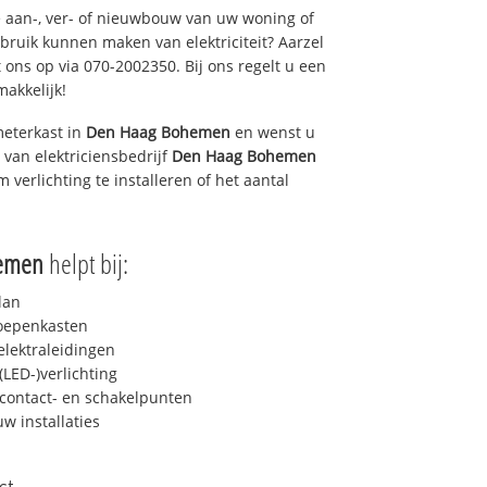
 aan-, ver- of nieuwbouw van uw woning of
ebruik kunnen maken van elektriciteit? Aarzel
 ons op via 070-2002350. Bij ons regelt u een
makkelijk!
eterkast in
Den Haag Bohemen
en wenst u
 van elektriciensbedrijf
Den Haag Bohemen
m verlichting te installeren of het aantal
emen
helpt bij:
lan
roepenkasten
lektraleidingen
LED-)verlichting
contact- en schakelpunten
uw installaties