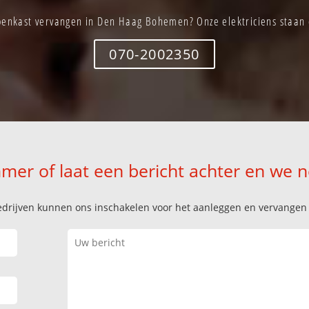
enkast vervangen in Den Haag Bohemen? Onze elektriciens staan d
070-2002350
mer of laat een bericht achter en we 
k bedrijven kunnen ons inschakelen voor het aanleggen en vervange