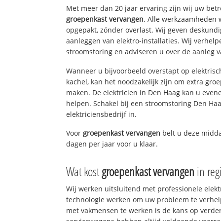
Met meer dan 20 jaar ervaring zijn wij uw bet
groepenkast vervangen
. Alle werkzaamheden 
opgepakt, zónder overlast. Wij geven deskundi
aanleggen van elektro-installaties. Wij verhe
stroomstoring en adviseren u over de aanleg van
Wanneer u bijvoorbeeld overstapt op elektrisc
kachel, kan het noodzakelijk zijn om extra gro
maken. De elektricien in Den Haag kan u even
helpen. Schakel bij een stroomstoring Den Haa
elektriciensbedrijf in.
Voor
groepenkast vervangen
belt u deze mid
dagen per jaar voor u klaar.
Wat kost
groepenkast vervangen
in reg
Wij werken uitsluitend met professionele elek
technologie werken om uw probleem te verhelp
met vakmensen te werken is de kans op verd