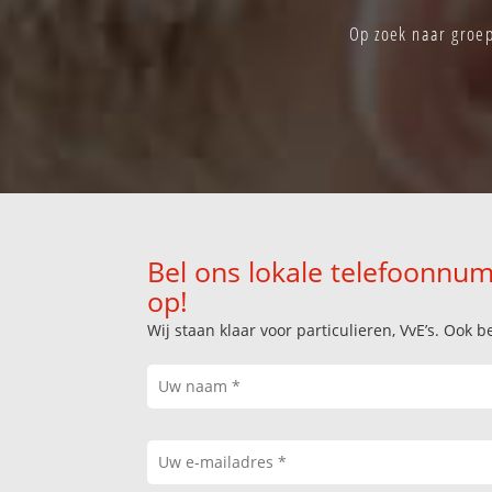
Op zoek naar groep
Bel ons lokale telefoonnum
op!
Wij staan klaar voor particulieren, VvE’s. Oo