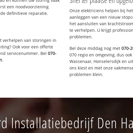
Snel ter plaatse en opgelo
aad en kunnen uw storing vaak
erst een noodvoorziening
Onze elektriciens helpen bij het
de definitieve reparatie.
aanleggen van een nieuw stopco
het aansluiten van krachtstroo
te verhelpen. U krijgt professi
problemen.
t verhelpen van storingen in
iting? Ook voor een offerte
Bel deze middag nog met
070-2
aand servicenummer. Bel
070-
070 regio en omgeving, dus ook 
n
.
Wassenaar, Honselersdijk en u
ons kiest en met onze vakmense
problemen klein.
d Installatiebedrijf Den 