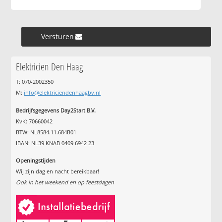
Versturen »
Elektricien Den Haag
T: 070-2002350
M:
info@elektriciendenhaagbv.nl
Bedrijfsgegevens Day2Start B.V.
KvK: 70660042
BTW: NL8584.11.684B01
IBAN: NL39 KNAB 0409 6942 23
Openingstijden
Wij zijn dag en nacht bereikbaar!
Ook in het weekend en op feestdagen