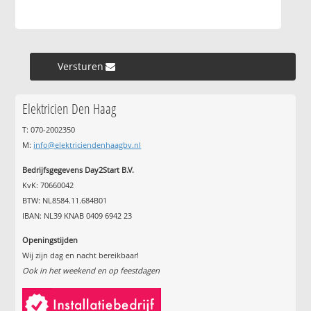
Versturen »
Elektricien Den Haag
T: 070-2002350
M:
info@elektriciendenhaagbv.nl
Bedrijfsgegevens Day2Start B.V.
KvK: 70660042
BTW: NL8584.11.684B01
IBAN: NL39 KNAB 0409 6942 23
Openingstijden
Wij zijn dag en nacht bereikbaar!
Ook in het weekend en op feestdagen