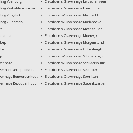
›
 Haag Ypenburg
Electricien s-Gravenhage Leidschenveen
›
 Haag Zeeheldenkwartier
Electricien s-Gravenhage Loosduinen
›
Haag Zorgvliet
Electricien s-Gravenhage Malieveld
›
 Haag Zuiderpark
Electricien s-Gravenhage Mariahoeve
›
ye
Electricien s-Gravenhage Meer en Bos
›
dschendam
Electricien s-Gravenhage Moerwijk
›
tdorp
Electricien s-Gravenhage Morgenstond
›
cker
Electricien s-Gravenhage Ockenburgh
›
ijk
Electricien s-Gravenhage Scheveningen
›
avenhage
Electricien s-Gravenhage Schildersbuurt
›
avenhage archipelbuurt
Electricien s-Gravenhage Segbroek
›
ravenhage Benoordenhout
Electricien s-Gravenhage Sportlaan
›
ravenhage Bezoudenhout
Electricien s-Gravenhage Statenkwartier