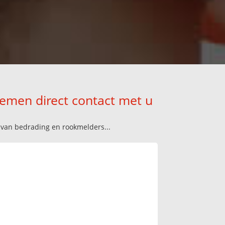
nemen direct contact met u
n van bedrading en rookmelders...