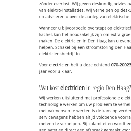
zónder overlast. Wij geven deskundig advies o
van elektro-installaties. Wij verhelpen op des
en adviseren u over de aanleg van elektrische i
Wanneer u bijvoorbeeld overstapt op elektrisc
kachel, kan het noodzakelijk zijn om extra gro
maken. De elektricien in Den Haag kan u even
helpen. Schakel bij een stroomstoring Den Haa
elektriciensbedrijf in.
Voor
electricien
belt u deze ochtend
070-2002
jaar voor u klaar.
Wat kost
electricien
in regio Den Haag
Wij werken uitsluitend met professionele elek
technologie werken om uw probleem te verhelp
met vakmensen te werken is de kans op verd
servicewagens hebben altijd voldoende voorr
meteen te verhelpen. Bij calamiteiten wordt e
geplaatst en direct een afspraak gemaakt voor 