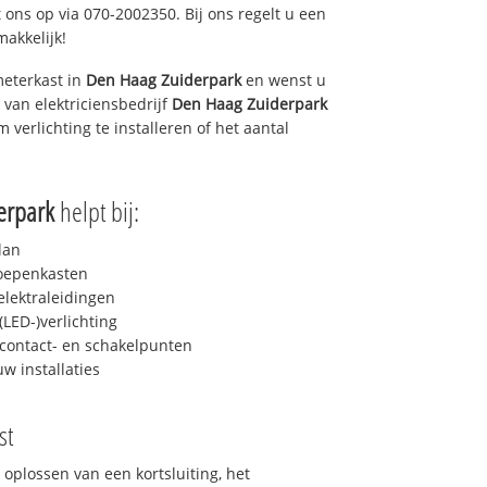
 ons op via 070-2002350. Bij ons regelt u een
makkelijk!
eterkast in
Den Haag Zuiderpark
en wenst u
 van elektriciensbedrijf
Den Haag Zuiderpark
m verlichting te installeren of het aantal
erpark
helpt bij:
lan
roepenkasten
lektraleidingen
LED-)verlichting
contact- en schakelpunten
uw installaties
st
 oplossen van een kortsluiting, het