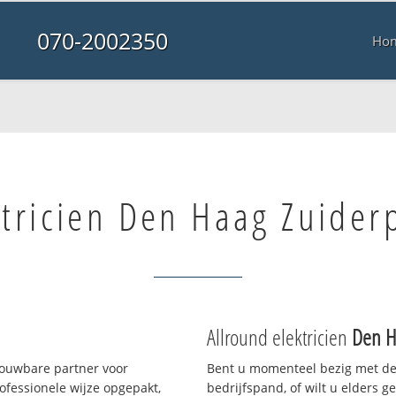
070-2002350
Ho
ctricien Den Haag Zuider
Allround elektricien
Den H
rouwbare partner voor
Bent u momenteel bezig met de
fessionele wijze opgepakt,
bedrijfspand, of wilt u elders g