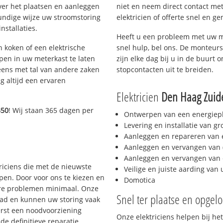
ver het plaatsen en aanleggen
niet en neem direct contact met
kundige wijze uw stroomstoring
elektricien of offerte snel en ge
nstallaties.
Heeft u een probleem met uw m
h koken of een elektrische
snel hulp, bel ons. De monteurs
epen in uw meterkast te laten
zijn elke dag bij u in de buurt o
eens met tal van andere zaken
stopcontacten uit te breiden.
g altijd een ervaren
Elektricien
Den Haag Zuid
350
! Wij staan 365 dagen per
Ontwerpen van een energiep
Levering en installatie van g
Aanleggen en repareren van e
?
Aanleggen en vervangen van (
Aanleggen en vervangen van 
triciens die met de nieuwste
Veilige en juiste aarding van 
en. Door voor ons te kiezen en
Domotica
ere problemen minimaal. Onze
Snel ter plaatse en opgelo
aad en kunnen uw storing vaak
erst een noodvoorziening
Onze elektriciens helpen bij het
de definitieve reparatie.