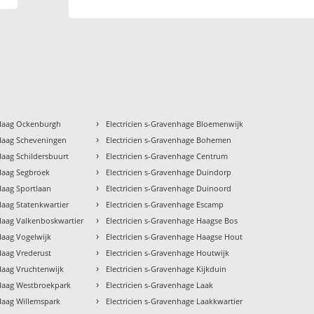
›
 Haag Ockenburgh
Electricien s-Gravenhage Bloemenwijk
›
 Haag Scheveningen
Electricien s-Gravenhage Bohemen
›
Haag Schildersbuurt
Electricien s-Gravenhage Centrum
›
 Haag Segbroek
Electricien s-Gravenhage Duindorp
›
Haag Sportlaan
Electricien s-Gravenhage Duinoord
›
Haag Statenkwartier
Electricien s-Gravenhage Escamp
›
 Haag Valkenboskwartier
Electricien s-Gravenhage Haagse Bos
›
Haag Vogelwijk
Electricien s-Gravenhage Haagse Hout
›
Haag Vrederust
Electricien s-Gravenhage Houtwijk
›
 Haag Vruchtenwijk
Electricien s-Gravenhage Kijkduin
›
 Haag Westbroekpark
Electricien s-Gravenhage Laak
›
 Haag Willemspark
Electricien s-Gravenhage Laakkwartier