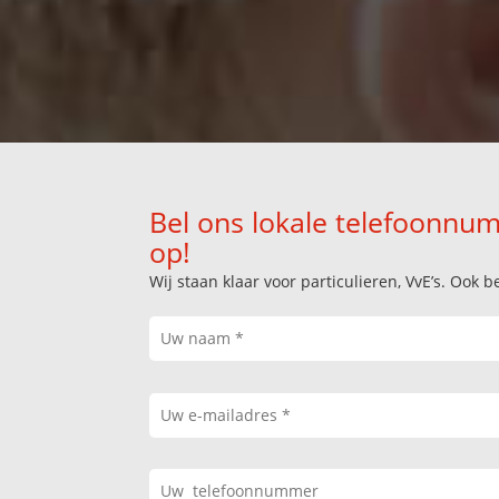
Bel ons lokale telefoonnum
op!
Wij staan klaar voor particulieren, VvE’s. Oo