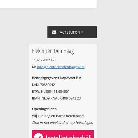
Versturen »
Elektricien Den Haag
T: 070-2002350
M:
info@elektriciendenhaagbv.nl
Bedrijfsgegevens Day2Start B.V.
KvK: 70660042
BTW: NL8584.11.684B01
IBAN: NL39 KNAB 0409 6942 23
Openingstijden
Wij zijn dag en nacht bereikbaar!
Ook in het weekend en op feestdagen