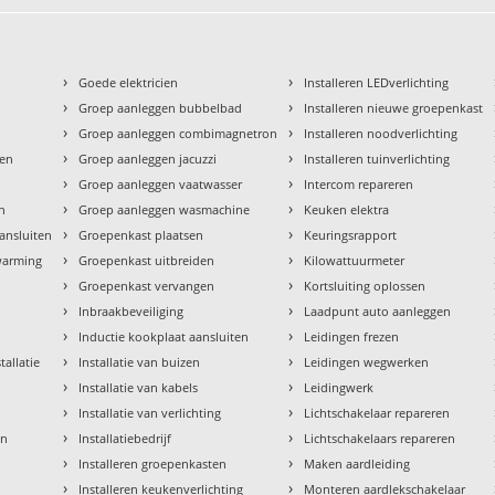
›
›
Goede elektricien
Installeren LEDverlichting
›
›
Groep aanleggen bubbelbad
Installeren nieuwe groepenkast
›
›
Groep aanleggen combimagnetron
Installeren noodverlichting
›
›
den
Groep aanleggen jacuzzi
Installeren tuinverlichting
›
›
Groep aanleggen vaatwasser
Intercom repareren
›
›
en
Groep aanleggen wasmachine
Keuken elektra
›
›
aansluiten
Groepenkast plaatsen
Keuringsrapport
›
›
rwarming
Groepenkast uitbreiden
Kilowattuurmeter
›
›
Groepenkast vervangen
Kortsluiting oplossen
›
›
Inbraakbeveiliging
Laadpunt auto aanleggen
›
›
Inductie kookplaat aansluiten
Leidingen frezen
›
›
tallatie
Installatie van buizen
Leidingen wegwerken
›
›
Installatie van kabels
Leidingwerk
›
›
Installatie van verlichting
Lichtschakelaar repareren
›
›
en
Installatiebedrijf
Lichtschakelaars repareren
›
›
n
Installeren groepenkasten
Maken aardleiding
›
›
Installeren keukenverlichting
Monteren aardlekschakelaar