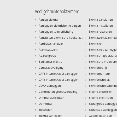
Veel gebruikte vaktermen:
›
›
Aanleg elektra
Elektra aansluiten
›
›
Aanleggen elektriciteitleidingen
Elektra installeren
›
›
Aanleggen tuinverlichting
Elektra repareren
›
›
Aansluiten elektrische kookplaat
Elektrawerkzaamhe
›
›
Aardlekschakelaar
Elektricien
›
›
Alarmsysteem
Elektriciteit aanlegg
›
›
Aparte groep
Elektrisch apparaat 
›
›
Badkamer elektra
Elektrische Vloerve
›
›
Camerabeveiliging
Elektrobedrijf
›
›
CAT5 internetkabel aanleggen
Elektromonteur
›
›
CAT6 internetkabel aanleggen
Elektrotechniek
›
›
COAX aanleggen
Elektrotechnische ins
›
›
Controleren groepsverdeling
Erkend electricien
›
›
Dimmer aansluiten
Erkend elektricien
›
›
Domotica
Extra groep aanlegg
›
›
Electricien
Extra stop aanlegge
›
›
Elektra aanleggen
Goede electricien