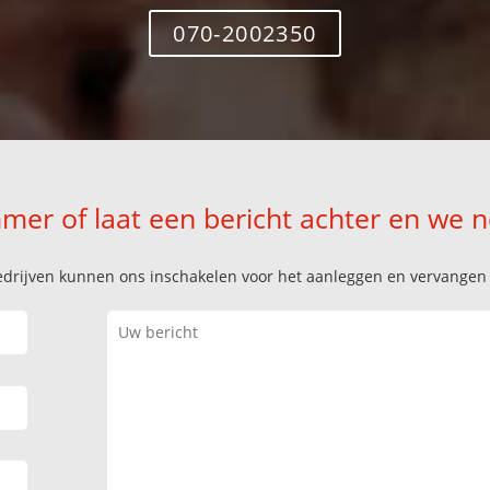
070-2002350
mer of laat een bericht achter en we 
k bedrijven kunnen ons inschakelen voor het aanleggen en vervange