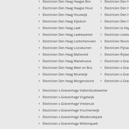
›
›
Electricien Den Haag Haagse Bos
Electricien Den
›
›
Electricien Den Haag Haagse Hout
Electricien Den
›
›
Electricien Den Haag Houtwijk
Electricien Den 
›
›
Electricien Den Haag Kijkduin
Electricien Den
›
›
Electricien Den Haag Laak
Electricien la Ha
›
›
Electricien Den Haag Laakkwartier
Electricien Lei
›
›
Electricien Den Haag Leidschenveen
Electricien Noo
›
›
Electricien Den Haag Loosduinen
Electricien Pijna
›
›
Electricien Den Haag Malieveld
Electricien Rijsw
›
›
Electricien Den Haag Mariahoeve
Electricien s-Gr
›
›
Electricien Den Haag Meer en Bos
Electricien s-Gr
›
›
Electricien Den Haag Moerwijk
Electricien s-G
›
›
Electricien Den Haag Morgenstond
Electricien s-G
›
Electricien s-Gravenhage Valkenboskwartier
›
Electricien s-Gravenhage Vogelwijk
›
Electricien s-Gravenhage Vrederust
›
Electricien s-Gravenhage Vruchtenwijk
›
Electricien s-Gravenhage Westbroekpark
›
Electricien s-Gravenhage Willemspark