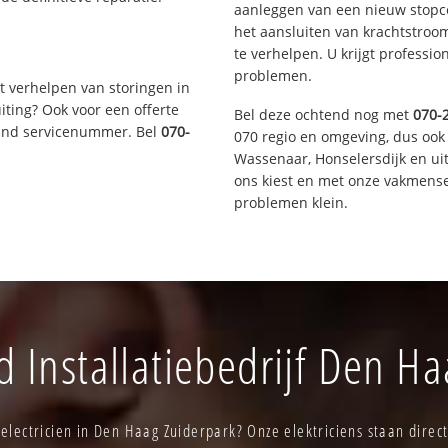
aanleggen van een nieuw stopco
het aansluiten van krachtstroo
te verhelpen. U krijgt professi
problemen.
t verhelpen van storingen in
iting? Ook voor een offerte
Bel deze ochtend nog met
070-
aand servicenummer. Bel
070-
070 regio en omgeving, dus ook 
Wassenaar, Honselersdijk en u
ons kiest en met onze vakmense
problemen klein.
 Installatiebedrijf Den Ha
electricien in Den Haag Zuiderpark? Onze elektriciens staan direct