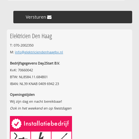
Versturen »
Elektricien Den Haag
T: 070-2002350
M:
info@elektriciendenhaagbv.nl
Bedrijfsgegevens Day2Start B.V.
KvK: 70660042
BTW: NL8584.11.684B01
IBAN: NL39 KNAB 0409 6942 23
Openingstijden
Wij zijn dag en nacht bereikbaar!
Ook in het weekend en op feestdagen