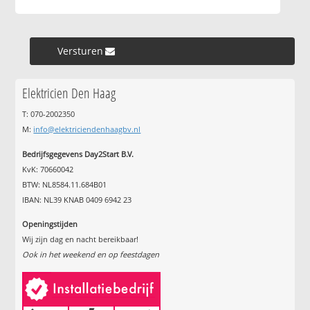
Versturen »
Elektricien Den Haag
T: 070-2002350
M:
info@elektriciendenhaagbv.nl
Bedrijfsgegevens Day2Start B.V.
KvK: 70660042
BTW: NL8584.11.684B01
IBAN: NL39 KNAB 0409 6942 23
Openingstijden
Wij zijn dag en nacht bereikbaar!
Ook in het weekend en op feestdagen