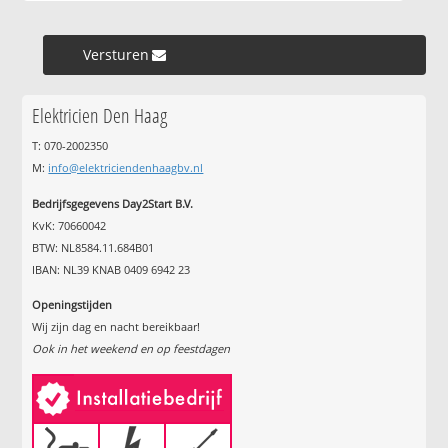
Versturen »
Elektricien Den Haag
T: 070-2002350
M:
info@elektriciendenhaagbv.nl
Bedrijfsgegevens Day2Start B.V.
KvK: 70660042
BTW: NL8584.11.684B01
IBAN: NL39 KNAB 0409 6942 23
Openingstijden
Wij zijn dag en nacht bereikbaar!
Ook in het weekend en op feestdagen