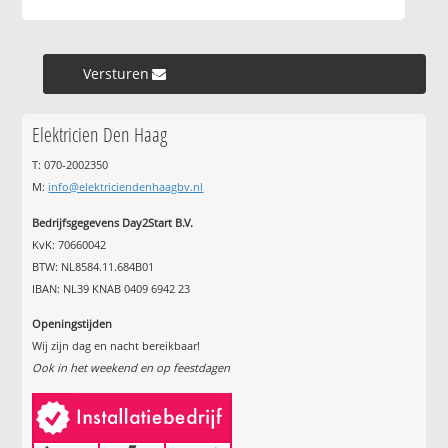
Versturen »
Elektricien Den Haag
T: 070-2002350
M:
info@elektriciendenhaagbv.nl
Bedrijfsgegevens Day2Start B.V.
KvK: 70660042
BTW: NL8584.11.684B01
IBAN: NL39 KNAB 0409 6942 23
Openingstijden
Wij zijn dag en nacht bereikbaar!
Ook in het weekend en op feestdagen