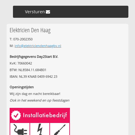
Versturen »
Elektricien Den Haag
T: 070-2002350
M:
info@elektriciendenhaagbv.nl
Bedrijfsgegevens Day2Start B.V.
KvK: 70660042
BTW: NL8584.11.684B01
IBAN: NL39 KNAB 0409 6942 23
Openingstijden
Wij zijn dag en nacht bereikbaar!
Ook in het weekend en op feestdagen