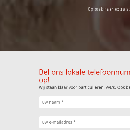
Op zoek naar extra s
Bel ons lokale telefoonnum
op!
Wij staan klaar voor particulieren, VvE’s. Oo