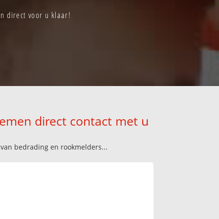
 direct voor u klaar!
nemen direct contact met u
n van bedrading en rookmelders...