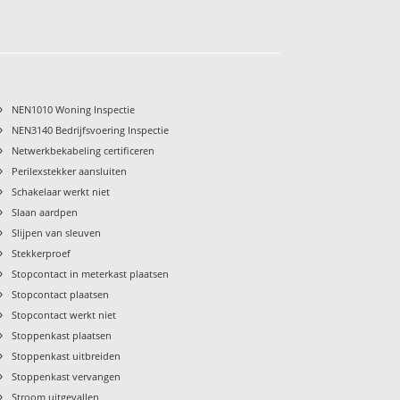
›
NEN1010 Woning Inspectie
›
NEN3140 Bedrijfsvoering Inspectie
›
Netwerkbekabeling certificeren
›
Perilexstekker aansluiten
›
Schakelaar werkt niet
›
Slaan aardpen
›
Slijpen van sleuven
›
Stekkerproef
›
Stopcontact in meterkast plaatsen
›
Stopcontact plaatsen
›
Stopcontact werkt niet
›
Stoppenkast plaatsen
›
Stoppenkast uitbreiden
›
Stoppenkast vervangen
›
Stroom uitgevallen