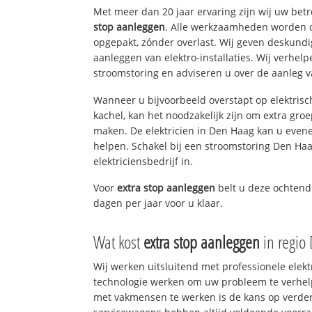
Met meer dan 20 jaar ervaring zijn wij uw be
stop aanleggen
. Alle werkzaamheden worden o
opgepakt, zónder overlast. Wij geven deskundi
aanleggen van elektro-installaties. Wij verhe
stroomstoring en adviseren u over de aanleg van
Wanneer u bijvoorbeeld overstapt op elektrisc
kachel, kan het noodzakelijk zijn om extra gro
maken. De elektricien in Den Haag kan u even
helpen. Schakel bij een stroomstoring Den Haa
elektriciensbedrijf in.
Voor
extra stop aanleggen
belt u deze ochten
dagen per jaar voor u klaar.
Wat kost
extra stop aanleggen
in regio
Wij werken uitsluitend met professionele elek
technologie werken om uw probleem te verhelp
met vakmensen te werken is de kans op verd