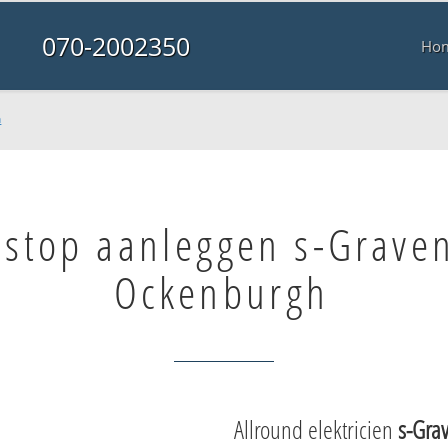
070-2002350
Ho
h
 stop aanleggen s-Grave
Ockenburgh
Allround elektricien
s-Gra