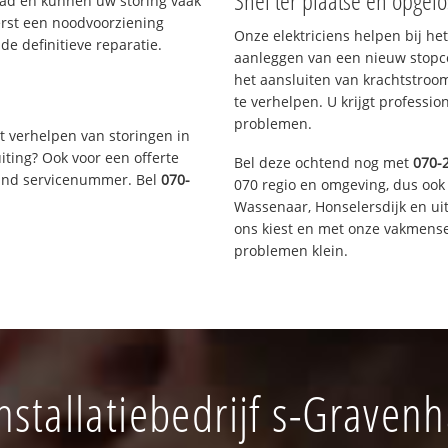
Snel ter plaatse en opgelo
aad en kunnen uw storing vaak
erst een noodvoorziening
Onze elektriciens helpen bij het
de definitieve reparatie.
aanleggen van een nieuw stopco
het aansluiten van krachtstroo
te verhelpen. U krijgt professi
problemen.
t verhelpen van storingen in
iting? Ook voor een offerte
Bel deze ochtend nog met
070-
aand servicenummer. Bel
070-
070 regio en omgeving, dus ook 
Wassenaar, Honselersdijk en u
ons kiest en met onze vakmense
problemen klein.
stallatiebedrijf s-Grave