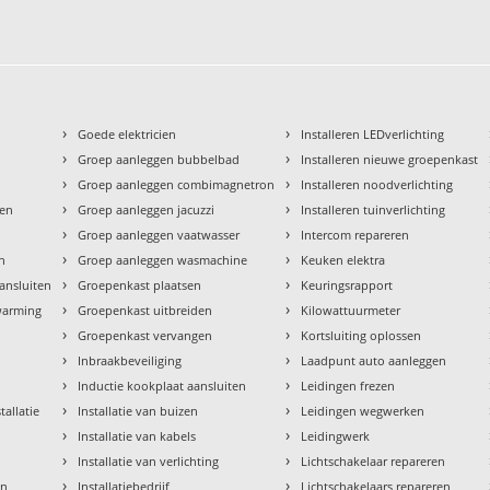
›
›
Goede elektricien
Installeren LEDverlichting
›
›
Groep aanleggen bubbelbad
Installeren nieuwe groepenkast
›
›
Groep aanleggen combimagnetron
Installeren noodverlichting
›
›
den
Groep aanleggen jacuzzi
Installeren tuinverlichting
›
›
Groep aanleggen vaatwasser
Intercom repareren
›
›
en
Groep aanleggen wasmachine
Keuken elektra
›
›
aansluiten
Groepenkast plaatsen
Keuringsrapport
›
›
rwarming
Groepenkast uitbreiden
Kilowattuurmeter
›
›
Groepenkast vervangen
Kortsluiting oplossen
›
›
Inbraakbeveiliging
Laadpunt auto aanleggen
›
›
Inductie kookplaat aansluiten
Leidingen frezen
›
›
tallatie
Installatie van buizen
Leidingen wegwerken
›
›
Installatie van kabels
Leidingwerk
›
›
Installatie van verlichting
Lichtschakelaar repareren
›
›
en
Installatiebedrijf
Lichtschakelaars repareren