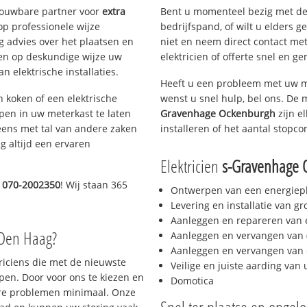
trouwbare partner voor
extra
Bent u momenteel bezig met de
p professionele wijze
bedrijfspand, of wilt u elders g
g advies over het plaatsen en
niet en neem direct contact met
lpen op deskundige wijze uw
elektricien of offerte snel en ge
 elektrische installaties.
Heeft u een probleem met uw m
h koken of een elektrische
wenst u snel hulp, bel ons. De 
epen in uw meterkast te laten
Gravenhage Ockenburgh
zijn el
eens met tal van andere zaken
installeren of het aantal stopco
g altijd een ervaren
Elektricien
s-Gravenhage 
d
070-2002350
! Wij staan 365
Ontwerpen van een energiep
Levering en installatie van g
Aanleggen en repareren van e
 Den Haag?
Aanleggen en vervangen van (
Aanleggen en vervangen van 
triciens die met de nieuwste
Veilige en juiste aarding van 
en. Door voor ons te kiezen en
Domotica
ere problemen minimaal. Onze