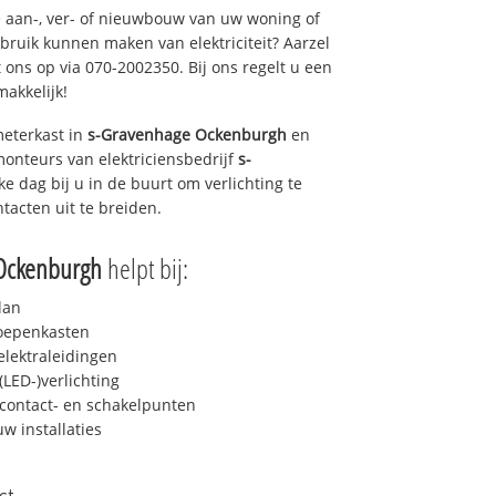
 aan-, ver- of nieuwbouw van uw woning of
ebruik kunnen maken van elektriciteit? Aarzel
 ons op via 070-2002350. Bij ons regelt u een
makkelijk!
eterkast in
s-Gravenhage Ockenburgh
en
monteurs van elektriciensbedrijf
s-
ke dag bij u in de buurt om verlichting te
ntacten uit te breiden.
Ockenburgh
helpt bij:
lan
roepenkasten
lektraleidingen
LED-)verlichting
contact- en schakelpunten
uw installaties