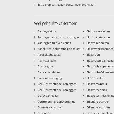
›
Extra stop aanleggen Zoetermeer Seghwaert
Veel gebruikte vaktermen:
›
›
Aanleg elektra
Elektra aansluiten
›
›
Aanleggen elektriciteitleidingen
Elektra installeren
›
›
Aanleggen tuinverlichting
Elektra repareren
›
›
Aansluiten elektrische kookplaat
Elektrawerkzaamhe
›
›
Aardlekschakelaar
Elektricien
›
›
Alarmsysteem
Elektriciteit aanlegg
›
›
Aparte groep
Elektrisch apparaat 
›
›
Badkamer elektra
Elektrische Vloerve
›
›
Camerabeveiliging
Elektrobedrijf
›
›
CAT5 internetkabel aanleggen
Elektromonteur
›
›
CAT6 internetkabel aanleggen
Elektrotechniek
›
›
COAX aanleggen
Elektrotechnische ins
›
›
Controleren groepsverdeling
Erkend electricien
›
›
Dimmer aansluiten
Erkend elektricien
›
›
Domotica
Extra groep aanlegg