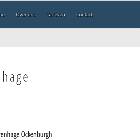
me
Over ons
Tarieven
Contact
nhage
venhage Ockenburgh