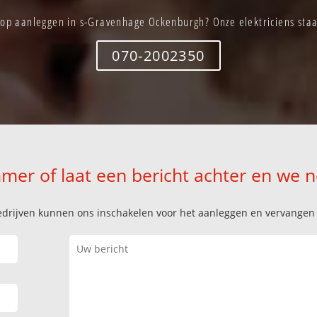
top aanleggen in s-Gravenhage Ockenburgh? Onze elektriciens staan
070-2002350
mer of laat een bericht achter en we 
k bedrijven kunnen ons inschakelen voor het aanleggen en vervange