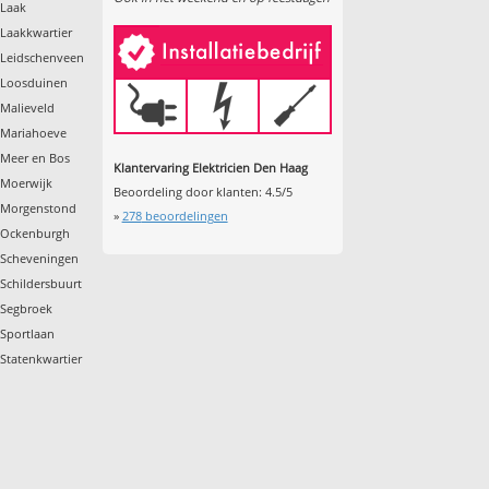
 Laak
 Laakkwartier
 Leidschenveen
e Loosduinen
 Malieveld
 Mariahoeve
 Meer en Bos
Klantervaring Elektricien Den Haag
 Moerwijk
Beoordeling door klanten:
4.5
/
5
e Morgenstond
»
278
beoordelingen
e Ockenburgh
 Scheveningen
Schildersbuurt
 Segbroek
 Sportlaan
Statenkwartier