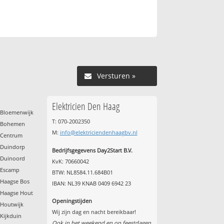
Versturen »
Elektricien Den Haag
e Bloemenwijk
T: 070-2002350
e Bohemen
M:
info@elektriciendenhaagbv.nl
e Centrum
e Duindorp
Bedrijfsgegevens Day2Start B.V.
e Duinoord
KvK: 70660042
e Escamp
BTW: NL8584.11.684B01
 Haagse Bos
IBAN: NL39 KNAB 0409 6942 23
 Haagse Hout
Openingstijden
 Houtwijk
Wij zijn dag en nacht bereikbaar!
Kijkduin
Ook in het weekend en op feestdagen