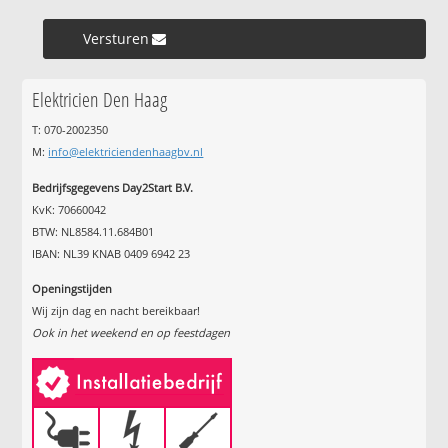
Versturen »
Elektricien Den Haag
T: 070-2002350
M:
info@elektriciendenhaagbv.nl
Bedrijfsgegevens Day2Start B.V.
KvK: 70660042
BTW: NL8584.11.684B01
IBAN: NL39 KNAB 0409 6942 23
Openingstijden
Wij zijn dag en nacht bereikbaar!
Ook in het weekend en op feestdagen