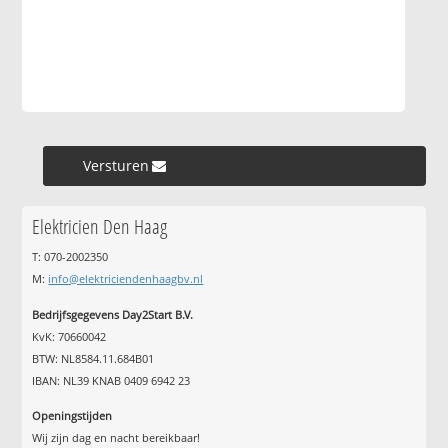
Versturen »
Elektricien Den Haag
T: 070-2002350
M:
info@elektriciendenhaagbv.nl
Bedrijfsgegevens Day2Start B.V.
KvK: 70660042
BTW: NL8584.11.684B01
IBAN: NL39 KNAB 0409 6942 23
Openingstijden
Wij zijn dag en nacht bereikbaar!