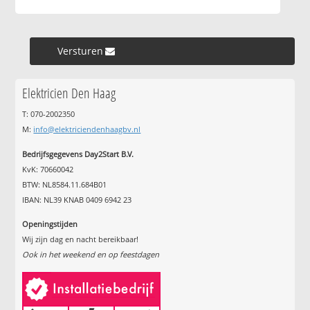
Versturen »
Elektricien Den Haag
T: 070-2002350
M:
info@elektriciendenhaagbv.nl
Bedrijfsgegevens Day2Start B.V.
KvK: 70660042
BTW: NL8584.11.684B01
IBAN: NL39 KNAB 0409 6942 23
Openingstijden
Wij zijn dag en nacht bereikbaar!
Ook in het weekend en op feestdagen