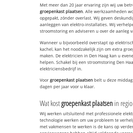
Met meer dan 20 jaar ervaring zijn wij uw bet
groepenkast plaatsen
. Alle werkzaamheden wo
opgepakt, zónder overlast. Wij geven deskundi
aanleggen van elektro-installaties. Wij verhe
stroomstoring en adviseren u over de aanleg van
Wanneer u bijvoorbeeld overstapt op elektrisc
kachel, kan het noodzakelijk zijn om extra gro
maken. De elektricien in Den Haag kan u even
helpen. Schakel bij een stroomstoring Den Haa
elektriciensbedrijf in.
Voor
groepenkast plaatsen
belt u deze midda
dagen per jaar voor u klaar.
Wat kost
groepenkast plaatsen
in regi
Wij werken uitsluitend met professionele elek
technologie werken om uw probleem te verhelp
met vakmensen te werken is de kans op verd