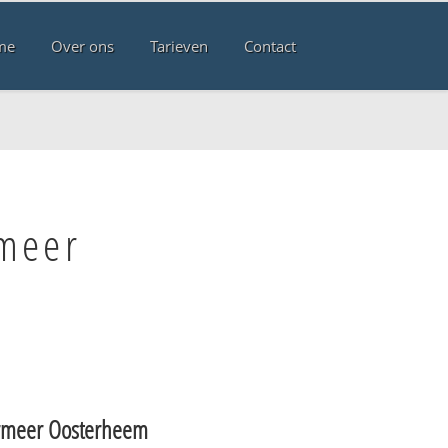
me
Over ons
Tarieven
Contact
rmeer
rmeer Oosterheem