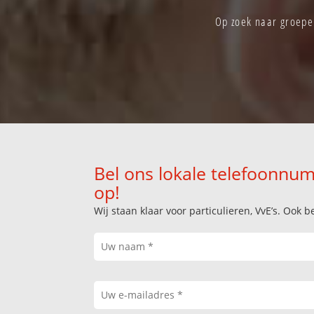
Op zoek naar groepen
Bel ons lokale telefoonnum
op!
Wij staan klaar voor particulieren, VvE’s. Oo