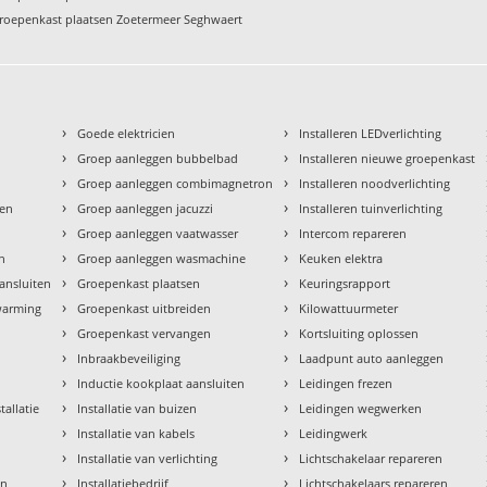
roepenkast plaatsen Zoetermeer Seghwaert
›
›
Goede elektricien
Installeren LEDverlichting
›
›
Groep aanleggen bubbelbad
Installeren nieuwe groepenkast
›
›
Groep aanleggen combimagnetron
Installeren noodverlichting
›
›
den
Groep aanleggen jacuzzi
Installeren tuinverlichting
›
›
Groep aanleggen vaatwasser
Intercom repareren
›
›
en
Groep aanleggen wasmachine
Keuken elektra
›
›
aansluiten
Groepenkast plaatsen
Keuringsrapport
›
›
rwarming
Groepenkast uitbreiden
Kilowattuurmeter
›
›
Groepenkast vervangen
Kortsluiting oplossen
›
›
Inbraakbeveiliging
Laadpunt auto aanleggen
›
›
Inductie kookplaat aansluiten
Leidingen frezen
›
›
tallatie
Installatie van buizen
Leidingen wegwerken
›
›
Installatie van kabels
Leidingwerk
›
›
Installatie van verlichting
Lichtschakelaar repareren
›
›
en
Installatiebedrijf
Lichtschakelaars repareren