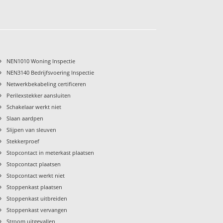
›
NEN1010 Woning Inspectie
›
NEN3140 Bedrijfsvoering Inspectie
›
Netwerkbekabeling certificeren
›
Perilexstekker aansluiten
›
Schakelaar werkt niet
›
Slaan aardpen
›
Slijpen van sleuven
›
Stekkerproef
›
Stopcontact in meterkast plaatsen
›
Stopcontact plaatsen
›
Stopcontact werkt niet
›
Stoppenkast plaatsen
›
Stoppenkast uitbreiden
›
Stoppenkast vervangen
›
Stroom uitgevallen