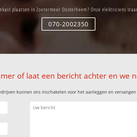
kast plaatsen in Zoetermeer Oosterheem? Onze elektriciens staan
070-2002350
mer of laat een bericht achter en we 
k bedrijven kunnen ons inschakelen voor het aanleggen en vervange