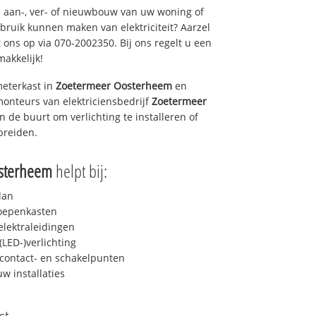
 aan-, ver- of nieuwbouw van uw woning of
ebruik kunnen maken van elektriciteit? Aarzel
 ons op via 070-2002350. Bij ons regelt u een
makkelijk!
eterkast in
Zoetermeer Oosterheem
en
monteurs van elektriciensbedrijf
Zoetermeer
in de buurt om verlichting te installeren of
breiden.
sterheem
helpt bij:
lan
roepenkasten
lektraleidingen
LED-)verlichting
contact- en schakelpunten
uw installaties