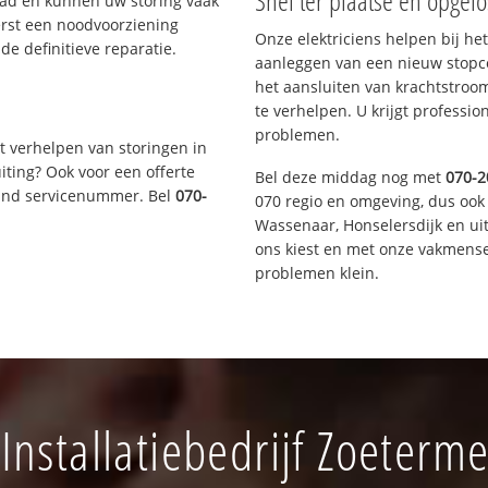
Snel ter plaatse en opgelo
aad en kunnen uw storing vaak
erst een noodvoorziening
Onze elektriciens helpen bij het
de definitieve reparatie.
aanleggen van een nieuw stopco
het aansluiten van krachtstroo
te verhelpen. U krijgt professi
problemen.
t verhelpen van storingen in
iting? Ook voor een offerte
Bel deze middag nog met
070-2
aand servicenummer. Bel
070-
070 regio en omgeving, dus ook 
Wassenaar, Honselersdijk en u
ons kiest en met onze vakmense
problemen klein.
nstallatiebedrijf Zoeter