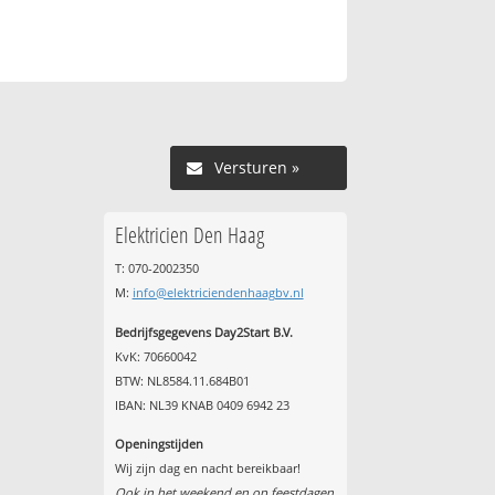
Versturen »
Elektricien Den Haag
T: 070-2002350
M:
info@elektriciendenhaagbv.nl
Bedrijfsgegevens Day2Start B.V.
KvK: 70660042
BTW: NL8584.11.684B01
IBAN: NL39 KNAB 0409 6942 23
Openingstijden
Wij zijn dag en nacht bereikbaar!
Ook in het weekend en op feestdagen