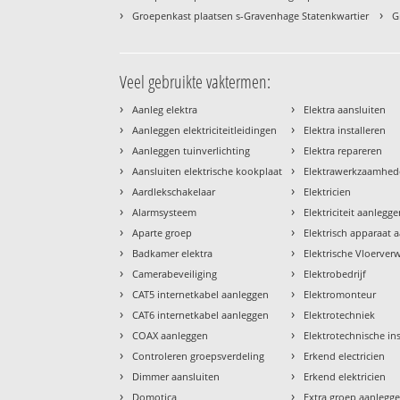
›
›
Groepenkast plaatsen s-Gravenhage Statenkwartier
G
Veel gebruikte vaktermen:
›
›
Aanleg elektra
Elektra aansluiten
›
›
Aanleggen elektriciteitleidingen
Elektra installeren
›
›
Aanleggen tuinverlichting
Elektra repareren
›
›
Aansluiten elektrische kookplaat
Elektrawerkzaamhe
›
›
Aardlekschakelaar
Elektricien
›
›
Alarmsysteem
Elektriciteit aanlegg
›
›
Aparte groep
Elektrisch apparaat 
›
›
Badkamer elektra
Elektrische Vloerve
›
›
Camerabeveiliging
Elektrobedrijf
›
›
CAT5 internetkabel aanleggen
Elektromonteur
›
›
CAT6 internetkabel aanleggen
Elektrotechniek
›
›
COAX aanleggen
Elektrotechnische ins
›
›
Controleren groepsverdeling
Erkend electricien
›
›
Dimmer aansluiten
Erkend elektricien
›
›
Domotica
Extra groep aanlegg