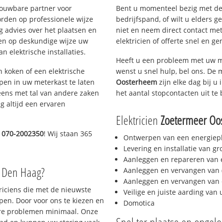
rouwbare partner voor
Bent u momenteel bezig met de
rden op professionele wijze
bedrijfspand, of wilt u elders g
g advies over het plaatsen en
niet en neem direct contact met
lpen op deskundige wijze uw
elektricien of offerte snel en ge
 elektrische installaties.
Heeft u een probleem met uw m
h koken of een elektrische
wenst u snel hulp, bel ons. De 
epen in uw meterkast te laten
Oosterheem
zijn elke dag bij u 
eens met tal van andere zaken
het aantal stopcontacten uit te 
g altijd een ervaren
Elektricien
Zoetermeer Oo
g
070-2002350
! Wij staan 365
Ontwerpen van een energiep
Levering en installatie van g
Aanleggen en repareren van e
o Den Haag?
Aanleggen en vervangen van (
Aanleggen en vervangen van 
triciens die met de nieuwste
Veilige en juiste aarding van 
en. Door voor ons te kiezen en
Domotica
ere problemen minimaal. Onze