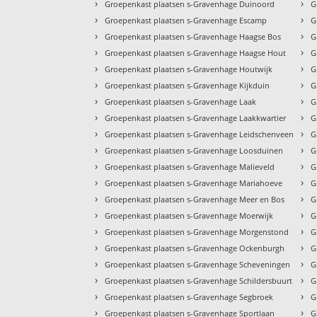
›
›
Groepenkast plaatsen s-Gravenhage Duinoord
G
›
›
Groepenkast plaatsen s-Gravenhage Escamp
G
›
›
Groepenkast plaatsen s-Gravenhage Haagse Bos
G
›
›
Groepenkast plaatsen s-Gravenhage Haagse Hout
G
›
›
Groepenkast plaatsen s-Gravenhage Houtwijk
G
›
›
Groepenkast plaatsen s-Gravenhage Kijkduin
G
›
›
Groepenkast plaatsen s-Gravenhage Laak
G
›
›
Groepenkast plaatsen s-Gravenhage Laakkwartier
G
›
›
Groepenkast plaatsen s-Gravenhage Leidschenveen
G
›
›
Groepenkast plaatsen s-Gravenhage Loosduinen
G
›
›
Groepenkast plaatsen s-Gravenhage Malieveld
G
›
›
Groepenkast plaatsen s-Gravenhage Mariahoeve
G
›
›
Groepenkast plaatsen s-Gravenhage Meer en Bos
G
›
›
Groepenkast plaatsen s-Gravenhage Moerwijk
G
›
›
Groepenkast plaatsen s-Gravenhage Morgenstond
G
›
›
Groepenkast plaatsen s-Gravenhage Ockenburgh
G
›
›
Groepenkast plaatsen s-Gravenhage Scheveningen
G
›
›
Groepenkast plaatsen s-Gravenhage Schildersbuurt
G
›
›
Groepenkast plaatsen s-Gravenhage Segbroek
G
›
›
Groepenkast plaatsen s-Gravenhage Sportlaan
G