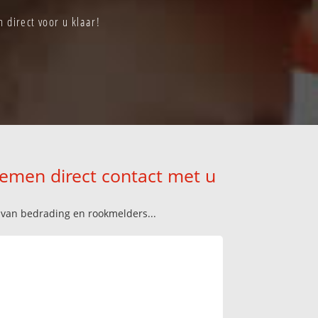
 direct voor u klaar!
nemen direct contact met u
n van bedrading en rookmelders...