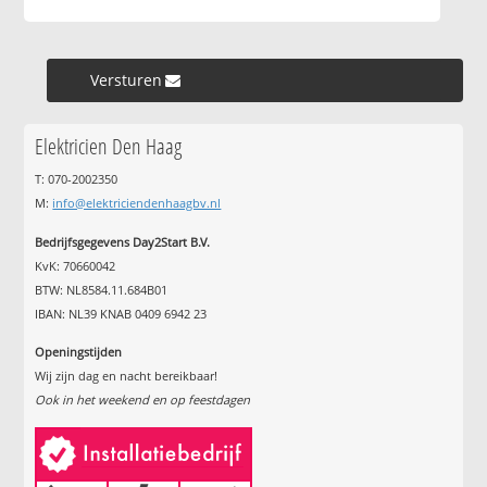
Versturen »
Elektricien Den Haag
T: 070-2002350
M:
info@elektriciendenhaagbv.nl
Bedrijfsgegevens Day2Start B.V.
KvK: 70660042
BTW: NL8584.11.684B01
IBAN: NL39 KNAB 0409 6942 23
Openingstijden
Wij zijn dag en nacht bereikbaar!
Ook in het weekend en op feestdagen