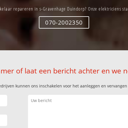
kelaar repareren in s-Gravenhage Duindorp? Onze elektriciens sta
070-2002350
mer of laat een bericht achter en we 
k bedrijven kunnen ons inschakelen voor het aanleggen en vervange