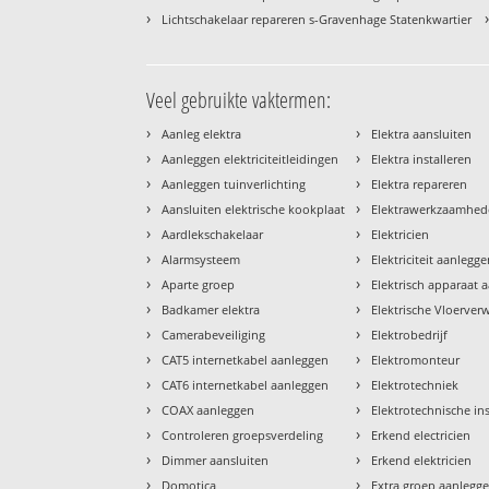
›
Lichtschakelaar repareren s-Gravenhage Statenkwartier
Veel gebruikte vaktermen:
›
›
Aanleg elektra
Elektra aansluiten
›
›
Aanleggen elektriciteitleidingen
Elektra installeren
›
›
Aanleggen tuinverlichting
Elektra repareren
›
›
Aansluiten elektrische kookplaat
Elektrawerkzaamhe
›
›
Aardlekschakelaar
Elektricien
›
›
Alarmsysteem
Elektriciteit aanlegg
›
›
Aparte groep
Elektrisch apparaat 
›
›
Badkamer elektra
Elektrische Vloerve
›
›
Camerabeveiliging
Elektrobedrijf
›
›
CAT5 internetkabel aanleggen
Elektromonteur
›
›
CAT6 internetkabel aanleggen
Elektrotechniek
›
›
COAX aanleggen
Elektrotechnische ins
›
›
Controleren groepsverdeling
Erkend electricien
›
›
Dimmer aansluiten
Erkend elektricien
›
›
Domotica
Extra groep aanlegg