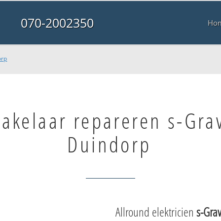
070-2002350
Ho
orp
hakelaar repareren s-Gr
Duindorp
Allround elektricien
s-Gra