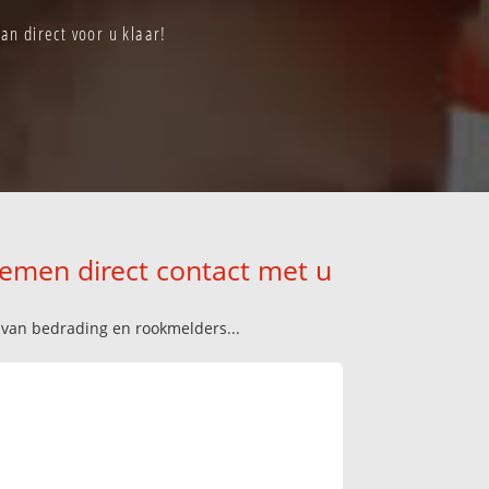
an direct voor u klaar!
nemen direct contact met u
n van bedrading en rookmelders...