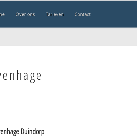
me
Over ons
Tarieven
Contact
avenhage
venhage Duindorp