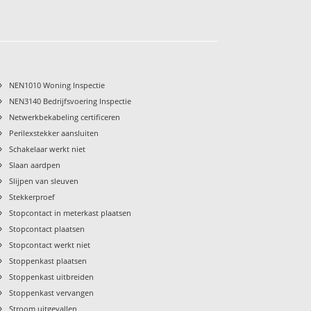
›
NEN1010 Woning Inspectie
›
NEN3140 Bedrijfsvoering Inspectie
›
Netwerkbekabeling certificeren
›
Perilexstekker aansluiten
›
Schakelaar werkt niet
›
Slaan aardpen
›
Slijpen van sleuven
›
Stekkerproef
›
Stopcontact in meterkast plaatsen
›
Stopcontact plaatsen
›
Stopcontact werkt niet
›
Stoppenkast plaatsen
›
Stoppenkast uitbreiden
›
Stoppenkast vervangen
›
Stroom uitgevallen