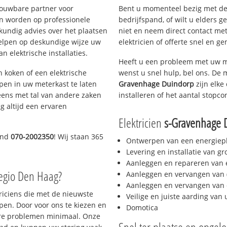
rouwbare partner voor
Bent u momenteel bezig met de
n worden op professionele
bedrijfspand, of wilt u elders g
skundig advies over het plaatsen
niet en neem direct contact met
rhelpen op deskundige wijze uw
elektricien of offerte snel en ge
 elektrische installaties.
Heeft u een probleem met uw m
h koken of een elektrische
wenst u snel hulp, bel ons. De 
epen in uw meterkast te laten
Gravenhage Duindorp
zijn elke
eens met tal van andere zaken
installeren of het aantal stopco
g altijd een ervaren
Elektricien
s-Gravenhage 
ond
070-2002350
! Wij staan 365
Ontwerpen van een energiep
Levering en installatie van g
Aanleggen en repareren van e
egio Den Haag?
Aanleggen en vervangen van (
Aanleggen en vervangen van 
triciens die met de nieuwste
Veilige en juiste aarding van 
en. Door voor ons te kiezen en
Domotica
ere problemen minimaal. Onze