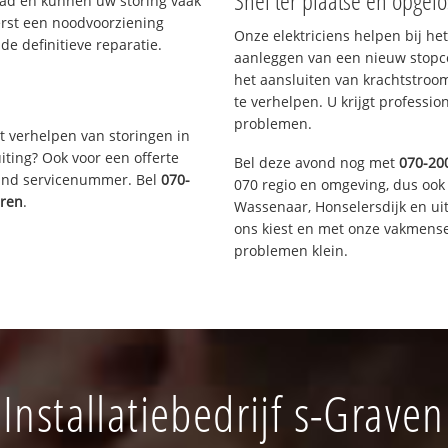
Snel ter plaatse en opgelo
aad en kunnen uw storing vaak
erst een noodvoorziening
Onze elektriciens helpen bij het
de definitieve reparatie.
aanleggen van een nieuw stopco
het aansluiten van krachtstroo
te verhelpen. U krijgt professi
problemen.
t verhelpen van storingen in
iting? Ook voor een offerte
Bel deze avond nog met
070-20
aand servicenummer. Bel
070-
070 regio en omgeving, dus ook 
eren
.
Wassenaar, Honselersdijk en u
ons kiest en met onze vakmense
problemen klein.
nstallatiebedrijf s-Grav