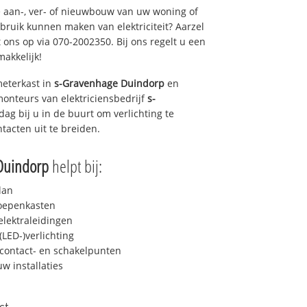
 aan-, ver- of nieuwbouw van uw woning of
ebruik kunnen maken van elektriciteit? Aarzel
 ons op via 070-2002350. Bij ons regelt u een
makkelijk!
eterkast in
s-Gravenhage Duindorp
en
monteurs van elektriciensbedrijf
s-
 dag bij u in de buurt om verlichting te
ntacten uit te breiden.
Duindorp
helpt bij:
lan
roepenkasten
lektraleidingen
LED-)verlichting
contact- en schakelpunten
uw installaties