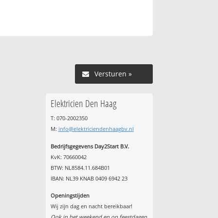
Versturen »
Elektricien Den Haag
T: 070-2002350
M:
info@elektriciendenhaagbv.nl
Bedrijfsgegevens Day2Start B.V.
KvK: 70660042
BTW: NL8584.11.684B01
IBAN: NL39 KNAB 0409 6942 23
Openingstijden
Wij zijn dag en nacht bereikbaar!
Ook in het weekend en op feestdagen