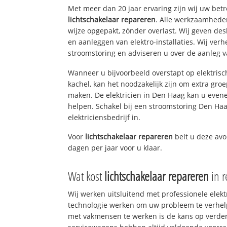
Met meer dan 20 jaar ervaring zijn wij uw bet
lichtschakelaar repareren
. Alle werkzaamhede
wijze opgepakt, zónder overlast. Wij geven de
en aanleggen van elektro-installaties. Wij ve
stroomstoring en adviseren u over de aanleg van
Wanneer u bijvoorbeeld overstapt op elektrisc
kachel, kan het noodzakelijk zijn om extra gro
maken. De elektricien in Den Haag kan u even
helpen. Schakel bij een stroomstoring Den Haa
elektriciensbedrijf in.
Voor
lichtschakelaar repareren
belt u deze av
dagen per jaar voor u klaar.
Wat kost
lichtschakelaar repareren
in r
Wij werken uitsluitend met professionele elek
technologie werken om uw probleem te verhelp
met vakmensen te werken is de kans op verd