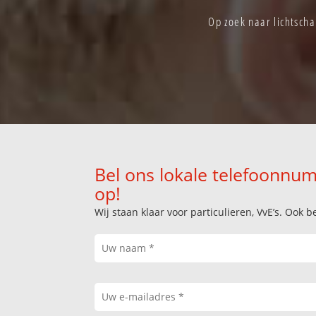
Op zoek naar lichtscha
Bel ons lokale telefoonnum
op!
Wij staan klaar voor particulieren, VvE’s. Oo