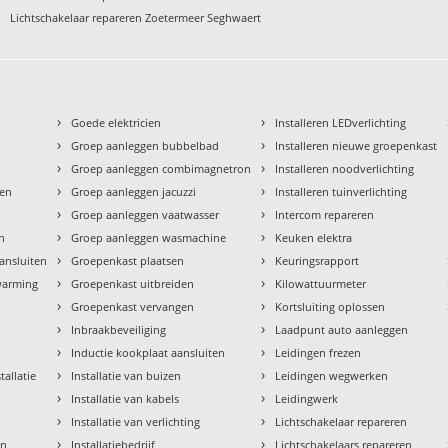
›
Lichtschakelaar repareren Zoetermeer Seghwaert
›
›
Goede elektricien
Installeren LEDverlichting
›
›
Groep aanleggen bubbelbad
Installeren nieuwe groepenkast
›
›
Groep aanleggen combimagnetron
Installeren noodverlichting
›
›
den
Groep aanleggen jacuzzi
Installeren tuinverlichting
›
›
Groep aanleggen vaatwasser
Intercom repareren
›
›
en
Groep aanleggen wasmachine
Keuken elektra
›
›
aansluiten
Groepenkast plaatsen
Keuringsrapport
›
›
rwarming
Groepenkast uitbreiden
Kilowattuurmeter
›
›
Groepenkast vervangen
Kortsluiting oplossen
›
›
Inbraakbeveiliging
Laadpunt auto aanleggen
›
›
Inductie kookplaat aansluiten
Leidingen frezen
›
›
tallatie
Installatie van buizen
Leidingen wegwerken
›
›
Installatie van kabels
Leidingwerk
›
›
Installatie van verlichting
Lichtschakelaar repareren
›
›
en
Installatiebedrijf
Lichtschakelaars repareren