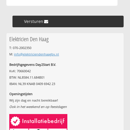
Versturen »
Elektricien Den Haag
T: 070-2002350
M:
info@elektriciendenhaagbv.nl
Bedrijfsgegevens Day2Start B.V.
KvK: 70660042
BTW: NL8584.11.684B01
IBAN: NL39 KNAB 0409 6942 23
Openingstijden
Wij zijn dag en nacht bereikbaar!
Ook in het weekend en op feestdagen